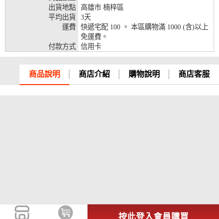
出貨地點
高雄市 楠梓區
兆豐銀行、合作金庫、第一銀行、華南銀行、
平均出貨
3天
彰化銀行、上海銀行、富邦銀行、國泰世華、
運費
快遞宅配 100 。 本區購物滿 1000 (含)以上
台灣企銀、台中銀行、匯豐銀行、華泰銀行、
免運費。
12期
臺灣新光銀行、陽信銀行、聯邦銀行、遠東商
付款方式
信用卡
銀、元大銀行、永豐銀行、玉山銀行、凱基銀
行、星展銀行、台新銀行、安泰銀行、中國信
託、台灣樂天、三信商銀
商品說明
商店介紹
購物說明
商店客服
兆豐銀行、合作金庫、第一銀行、華南銀行、
彰化銀行、上海銀行、富邦銀行、國泰世華、
台灣企銀、台中銀行、匯豐銀行、華泰銀行、
18期
臺灣新光銀行、陽信銀行、聯邦銀行、遠東商
銀、元大銀行、永豐銀行、玉山銀行、凱基銀
行、星展銀行、台新銀行、安泰銀行、中國信
託、台灣樂天
按此登入會員購買