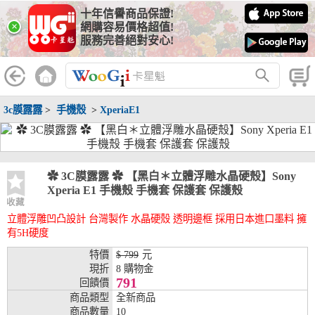
十年信譽商品保證!
線上分期銀行
×
網購容易價格超值!
服務完善絕對安心!
WooGii 與 綠界 合作，『信用卡分期付款』 與 『信用卡零利率
分期付款』 的配合銀行如下：
分期期數
提供分期之銀行
3c膜露露
>
手機殼
>
XperiaE1
兆豐銀行、合作金庫、第一銀行、華南銀行、
彰化銀行、上海銀行、富邦銀行、國泰世華、
台灣企銀、台中銀行、匯豐銀行、華泰銀行、
3期
臺灣新光銀行、陽信銀行、聯邦銀行、遠東商
銀、元大銀行、永豐銀行、玉山銀行、凱基銀
✿ 3C膜露露 ✿ 【黑白＊立體浮雕水晶硬殼】Sony
行、星展銀行、台新銀行、安泰銀行、中國信
Xperia E1 手機殼 手機套 保護套 保護殼
託、台灣樂天、三信商銀
收藏
立體浮雕凹凸設計 台灣製作 水晶硬殼 透明邊框 採用日本進口墨料 擁
兆豐銀行、合作金庫、第一銀行、華南銀行、
有5H硬度
彰化銀行、上海銀行、富邦銀行、國泰世華、
台灣企銀、台中銀行、匯豐銀行、華泰銀行、
特價
$ 799
元
6期
臺灣新光銀行、陽信銀行、聯邦銀行、遠東商
現折
8 購物金
銀、元大銀行、永豐銀行、玉山銀行、凱基銀
791
回饋價
行、星展銀行、台新銀行、安泰銀行、中國信
商品類型
全新商品
託、台灣樂天、三信商銀
商品數量
10