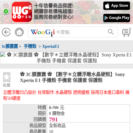
十年信譽商品保證!
線上分期銀行
×
網購容易價格超值!
服務完善絕對安心!
WooGii 與 綠界 合作，『信用卡分期付款』 與 『信用卡零利率
分期付款』 的配合銀行如下：
分期期數
提供分期之銀行
3c膜露露
>
手機殼
>
XperiaE1
兆豐銀行、合作金庫、第一銀行、華南銀行、
彰化銀行、上海銀行、富邦銀行、國泰世華、
台灣企銀、台中銀行、匯豐銀行、華泰銀行、
3期
臺灣新光銀行、陽信銀行、聯邦銀行、遠東商
銀、元大銀行、永豐銀行、玉山銀行、凱基銀
✿ 3C膜露露 ✿ 【數字＊立體浮雕水晶硬殼】Sony
行、星展銀行、台新銀行、安泰銀行、中國信
Xperia E1 手機殼 手機套 保護套 保護殼
託、台灣樂天、三信商銀
收藏
立體浮雕凹凸設計 台灣製作 水晶硬殼 透明邊框 採用日本進口墨料 擁
兆豐銀行、合作金庫、第一銀行、華南銀行、
有5H硬度
彰化銀行、上海銀行、富邦銀行、國泰世華、
台灣企銀、台中銀行、匯豐銀行、華泰銀行、
特價
$ 799
元
6期
臺灣新光銀行、陽信銀行、聯邦銀行、遠東商
現折
8 購物金
銀、元大銀行、永豐銀行、玉山銀行、凱基銀
791
回饋價
行、星展銀行、台新銀行、安泰銀行、中國信
商品類型
全新商品
託、台灣樂天、三信商銀
商品數量
10