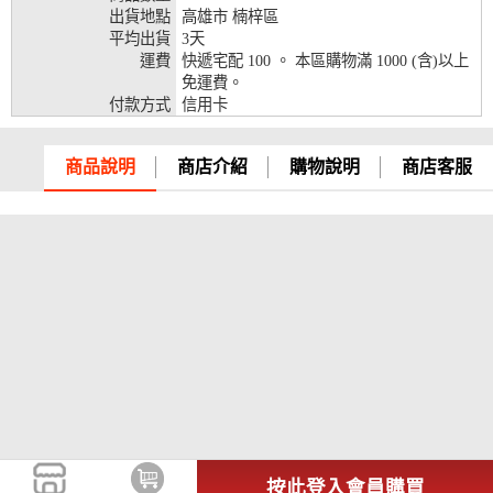
出貨地點
高雄市 楠梓區
兆豐銀行、合作金庫、第一銀行、華南銀行、
平均出貨
3天
彰化銀行、上海銀行、富邦銀行、國泰世華、
運費
快遞宅配 100 。 本區購物滿 1000 (含)以上
台灣企銀、台中銀行、匯豐銀行、華泰銀行、
免運費。
12期
臺灣新光銀行、陽信銀行、聯邦銀行、遠東商
付款方式
信用卡
銀、元大銀行、永豐銀行、玉山銀行、凱基銀
行、星展銀行、台新銀行、安泰銀行、中國信
託、台灣樂天、三信商銀
商品說明
商店介紹
購物說明
商店客服
兆豐銀行、合作金庫、第一銀行、華南銀行、
彰化銀行、上海銀行、富邦銀行、國泰世華、
台灣企銀、台中銀行、匯豐銀行、華泰銀行、
18期
臺灣新光銀行、陽信銀行、聯邦銀行、遠東商
銀、元大銀行、永豐銀行、玉山銀行、凱基銀
行、星展銀行、台新銀行、安泰銀行、中國信
託、台灣樂天
按此登入會員購買