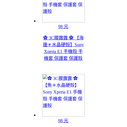
98 元
✿ 3C膜露露 ✿ 【海
邊＊水晶硬殼】Sony
Xperia E1 手機殼 手
機套 保護套 保護殼
98 元