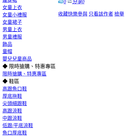
連身裙
0
分享
0
女童上衣
收藏
快樂參與
只看該作者
檢舉
女童小禮服
女童裙子
男童上衣
男童禮服
飾品
童帽
嬰兒兒童商品
◆ 限時搶購、特惠專區
限時搶購、特惠專區
◆ 鞋區
高跟魚口鞋
厚底拖鞋
尖頭細跟鞋
高跟涼鞋
中跟涼鞋
低跟/平底涼鞋
魚口厚底鞋