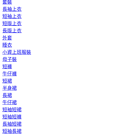
套裝
長袖上衣
短袖上衣
短版上衣
長版上衣
外套
睡衣
小資上班服裝
母子裝
短褲
牛仔褲
短裙
半身裙
長裙
牛仔裙
短袖短裙
短袖短褲
長袖短裙
短袖長裙