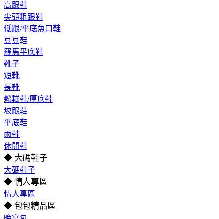
高跟鞋
尖頭粗跟鞋
低跟/平底魚口鞋
豆豆鞋
羅馬平底鞋
靴子
短靴
長靴
鬆糕鞋/厚底鞋
坡跟鞋
平底鞋
雨鞋
休閒鞋
◆ 大碼鞋子
大碼鞋子
◆ 情人專區
情人專區
◆ 包包精品區
晚宴包