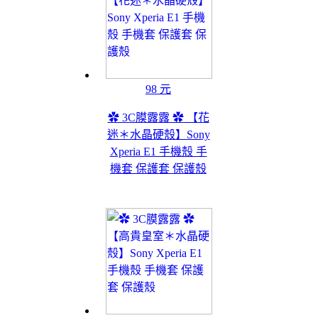
98 元
✿ 3C膜露露 ✿ 【花
迷＊水晶硬殼】Sony
Xperia E1 手機殼 手
機套 保護套 保護殼