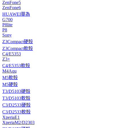
ZenFone5
ZenFone6
HUAWEI華為
G700
P8lite
P8
Sony
Z3Compact硬殼
Z3Compact軟殼
C4/E5353
Z3+
C4/E5353軟殼
M4Aqu
M5軟殼
M5硬殼
T3/D5103硬殼
T3/D5103軟殼
C3/D2533硬殼
C3/D2533軟殼
XperiaE1
XperiaM2/D2303