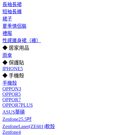
長袖長裙
短袖長褲
裙子
夏季情侶裝
禮服
性感連身裙（褲）
◆ 居家用品
雨傘
◆ 保護貼
IPHONE5
◆ 手機殼
手機殼
OPPON3
OPPOR5
OPPOR7
OPPOR7PLUS
ASUS華碩
Zenfone25.5吋
ZenfoneLaser(ZE601)軟殼
Zenfone4