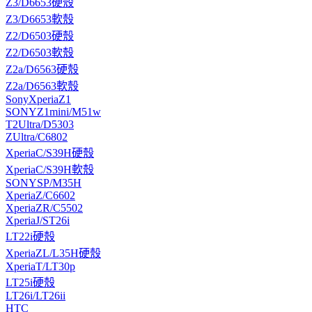
Z3/D6653硬殼
Z3/D6653軟殼
Z2/D6503硬殼
Z2/D6503軟殼
Z2a/D6563硬殼
Z2a/D6563軟殼
SonyXperiaZ1
SONYZ1mini/M51w
T2Ultra/D5303
ZUltra/C6802
XperiaC/S39H硬殼
XperiaC/S39H軟殼
SONYSP/M35H
XperiaZ/C6602
XperiaZR/C5502
XperiaJ/ST26i
LT22i硬殼
XperiaZL/L35H硬殼
XperiaT/LT30p
LT25i硬殼
LT26i/LT26ii
HTC