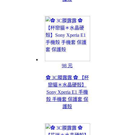
98 元
✿ 3C膜露露 ✿ 【杯
戀貓＊水晶硬殼】
Sony Xperia E1 手機
殼 手機套 保護套 保
護殼