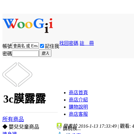
找回密碼
註 冊
帳號
記住我
密碼
登入
商店首頁
3c膜露露
商店介紹
購物說明
商店客服
所有商品
發表於 2016-1-13 17:33:49
|
觀看: 4
◆ 嬰兒兒童商品
請稍候...