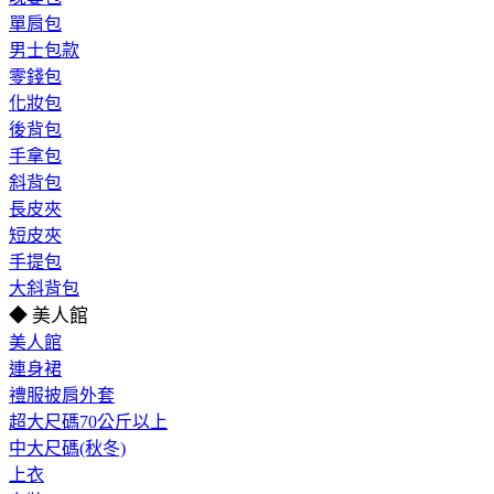
單肩包
男士包款
零錢包
化妝包
後背包
手拿包
斜背包
長皮夾
短皮夾
手提包
大斜背包
◆ 美人館
美人館
連身裙
禮服披肩外套
超大尺碼70公斤以上
中大尺碼(秋冬)
上衣