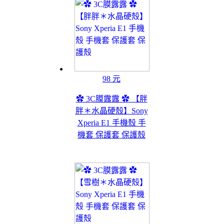
98 元
✿ 3C膜露露 ✿ 【胖
胖＊水晶硬殼】Sony
Xperia E1 手機殼 手
機套 保護套 保護殼