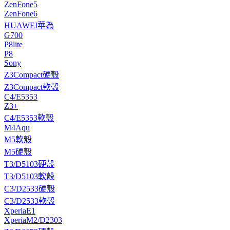
ZenFone5
ZenFone6
HUAWEI華為
G700
P8lite
P8
Sony
Z3Compact硬殼
Z3Compact軟殼
C4/E5353
Z3+
C4/E5353軟殼
M4Aqu
M5軟殼
M5硬殼
T3/D5103硬殼
T3/D5103軟殼
C3/D2533硬殼
C3/D2533軟殼
XperiaE1
XperiaM2/D2303