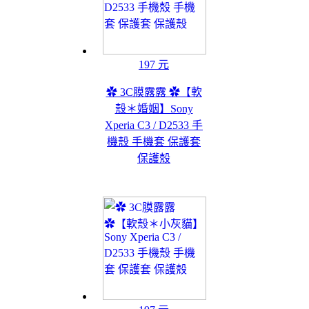
197 元
✿ 3C膜露露 ✿【軟
殼＊婚姻】Sony
Xperia C3 / D2533 手
機殼 手機套 保護套
保護殼