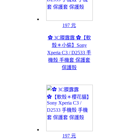
197 元
✿ 3C膜露露 ✿【軟
殼＊小偷】Sony
Xperia C3 / D2533 手
機殼 手機套 保護套
保護殼
197 元