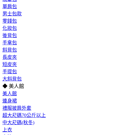
單肩包
男士包款
零錢包
化妝包
後背包
手拿包
斜背包
長皮夾
短皮夾
手提包
大斜背包
◆ 美人館
美人館
連身裙
禮服披肩外套
超大尺碼70公斤以上
中大尺碼(秋冬)
上衣