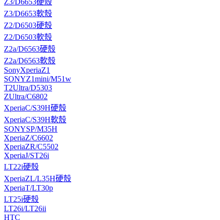
Z3/D6653硬殼
Z3/D6653軟殼
Z2/D6503硬殼
Z2/D6503軟殼
Z2a/D6563硬殼
Z2a/D6563軟殼
SonyXperiaZ1
SONYZ1mini/M51w
T2Ultra/D5303
ZUltra/C6802
XperiaC/S39H硬殼
XperiaC/S39H軟殼
SONYSP/M35H
XperiaZ/C6602
XperiaZR/C5502
XperiaJ/ST26i
LT22i硬殼
XperiaZL/L35H硬殼
XperiaT/LT30p
LT25i硬殼
LT26i/LT26ii
HTC