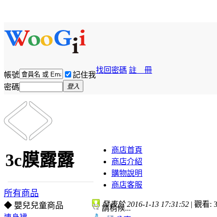
找回密碼
註 冊
帳號
記住我
密碼
登入
商店首頁
3c膜露露
商店介紹
購物說明
商店客服
所有商品
發表於 2016-1-13 17:31:52
|
觀看: 3
◆ 嬰兒兒童商品
請稍候...