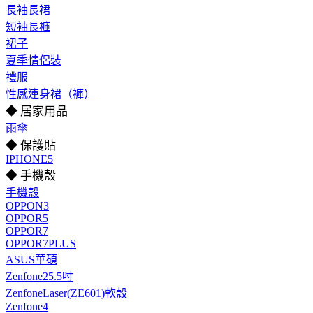
長袖長裙
短袖長褲
裙子
夏季情侶裝
禮服
性感連身裙（褲）
◆ 居家用品
雨傘
◆ 保護貼
IPHONE5
◆ 手機殼
手機殼
OPPON3
OPPOR5
OPPOR7
OPPOR7PLUS
ASUS華碩
Zenfone25.5吋
ZenfoneLaser(ZE601)軟殼
Zenfone4