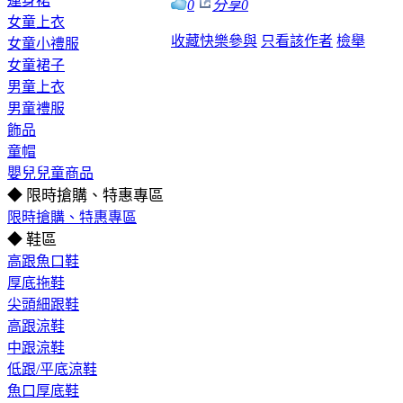
連身裙
0
分享
0
女童上衣
收藏
快樂參與
只看該作者
檢舉
女童小禮服
女童裙子
男童上衣
男童禮服
飾品
童帽
嬰兒兒童商品
◆ 限時搶購、特惠專區
限時搶購、特惠專區
◆ 鞋區
高跟魚口鞋
厚底拖鞋
尖頭細跟鞋
高跟涼鞋
中跟涼鞋
低跟/平底涼鞋
魚口厚底鞋