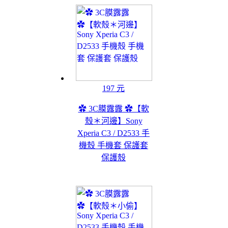
197 元
✿ 3C膜露露 ✿【軟
殼＊河邊】Sony
Xperia C3 / D2533 手
機殼 手機套 保護套
保護殼