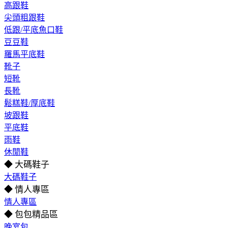
高跟鞋
尖頭粗跟鞋
低跟/平底魚口鞋
豆豆鞋
羅馬平底鞋
靴子
短靴
長靴
鬆糕鞋/厚底鞋
坡跟鞋
平底鞋
雨鞋
休閒鞋
◆ 大碼鞋子
大碼鞋子
◆ 情人專區
情人專區
◆ 包包精品區
晚宴包