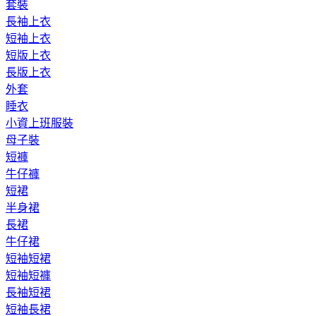
套裝
長袖上衣
短袖上衣
短版上衣
長版上衣
外套
睡衣
小資上班服裝
母子裝
短褲
牛仔褲
短裙
半身裙
長裙
牛仔裙
短袖短裙
短袖短褲
長袖短裙
短袖長裙