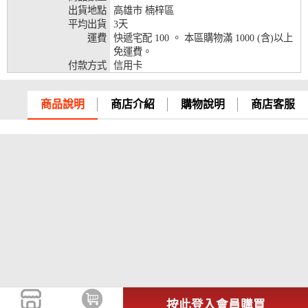
出貨地點
高雄市 楠梓區
兆豐銀行、合作金庫、第一銀行、華南銀行、
平均出貨
3天
彰化銀行、上海銀行、富邦銀行、國泰世華、
運費
快遞宅配 100 。 本區購物滿 1000 (含)以上
台灣企銀、台中銀行、匯豐銀行、華泰銀行、
免運費。
12期
臺灣新光銀行、陽信銀行、聯邦銀行、遠東商
付款方式
信用卡
銀、元大銀行、永豐銀行、玉山銀行、凱基銀
行、星展銀行、台新銀行、安泰銀行、中國信
託、台灣樂天、三信商銀
商品說明
商店介紹
購物說明
商店客服
兆豐銀行、合作金庫、第一銀行、華南銀行、
彰化銀行、上海銀行、富邦銀行、國泰世華、
台灣企銀、台中銀行、匯豐銀行、華泰銀行、
18期
臺灣新光銀行、陽信銀行、聯邦銀行、遠東商
銀、元大銀行、永豐銀行、玉山銀行、凱基銀
行、星展銀行、台新銀行、安泰銀行、中國信
託、台灣樂天
按此登入會員購買