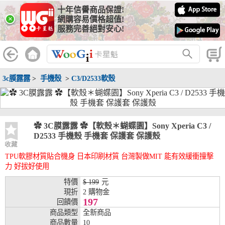
十年信譽商品保證!
線上分期銀行
×
網購容易價格超值!
服務完善絕對安心!
WooGii 與 綠界 合作，『信用卡分期付款』 與 『信用卡零利率
分期付款』 的配合銀行如下：
分期期數
提供分期之銀行
3c膜露露
>
手機殼
>
C3/D2533軟殼
兆豐銀行、合作金庫、第一銀行、華南銀行、
彰化銀行、上海銀行、富邦銀行、國泰世華、
台灣企銀、台中銀行、匯豐銀行、華泰銀行、
3期
臺灣新光銀行、陽信銀行、聯邦銀行、遠東商
銀、元大銀行、永豐銀行、玉山銀行、凱基銀
✿ 3C膜露露 ✿【軟殼＊蝴蝶園】Sony Xperia C3 /
行、星展銀行、台新銀行、安泰銀行、中國信
D2533 手機殼 手機套 保護套 保護殼
託、台灣樂天、三信商銀
收藏
TPU軟膠材質貼合機身 日本印刷材質 台灣製做MIT 能有效緩衝撞擊
兆豐銀行、合作金庫、第一銀行、華南銀行、
力 好拔好使用
彰化銀行、上海銀行、富邦銀行、國泰世華、
台灣企銀、台中銀行、匯豐銀行、華泰銀行、
特價
$ 199
元
6期
臺灣新光銀行、陽信銀行、聯邦銀行、遠東商
現折
2 購物金
銀、元大銀行、永豐銀行、玉山銀行、凱基銀
197
回饋價
行、星展銀行、台新銀行、安泰銀行、中國信
商品類型
全新商品
託、台灣樂天、三信商銀
商品數量
10