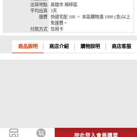
出貨地點
高雄市 楠梓區
兆豐銀行、合作金庫、第一銀行、華南銀行、
平均出貨
3天
彰化銀行、上海銀行、富邦銀行、國泰世華、
運費
快遞宅配 100 。 本區購物滿 1000 (含)以上
台灣企銀、台中銀行、匯豐銀行、華泰銀行、
免運費。
12期
臺灣新光銀行、陽信銀行、聯邦銀行、遠東商
付款方式
信用卡
銀、元大銀行、永豐銀行、玉山銀行、凱基銀
行、星展銀行、台新銀行、安泰銀行、中國信
託、台灣樂天、三信商銀
商品說明
商店介紹
購物說明
商店客服
兆豐銀行、合作金庫、第一銀行、華南銀行、
彰化銀行、上海銀行、富邦銀行、國泰世華、
台灣企銀、台中銀行、匯豐銀行、華泰銀行、
18期
臺灣新光銀行、陽信銀行、聯邦銀行、遠東商
銀、元大銀行、永豐銀行、玉山銀行、凱基銀
行、星展銀行、台新銀行、安泰銀行、中國信
託、台灣樂天
按此登入會員購買