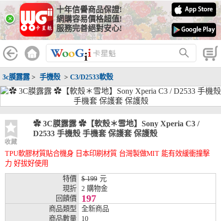
十年信譽商品保證!
線上分期銀行
×
網購容易價格超值!
服務完善絕對安心!
WooGii 與 綠界 合作，『信用卡分期付款』 與 『信用卡零利率
分期付款』 的配合銀行如下：
分期期數
提供分期之銀行
3c膜露露
>
手機殼
>
C3/D2533軟殼
兆豐銀行、合作金庫、第一銀行、華南銀行、
彰化銀行、上海銀行、富邦銀行、國泰世華、
台灣企銀、台中銀行、匯豐銀行、華泰銀行、
3期
臺灣新光銀行、陽信銀行、聯邦銀行、遠東商
銀、元大銀行、永豐銀行、玉山銀行、凱基銀
✿ 3C膜露露 ✿【軟殼＊雪地】Sony Xperia C3 /
行、星展銀行、台新銀行、安泰銀行、中國信
D2533 手機殼 手機套 保護套 保護殼
託、台灣樂天、三信商銀
收藏
TPU軟膠材質貼合機身 日本印刷材質 台灣製做MIT 能有效緩衝撞擊
兆豐銀行、合作金庫、第一銀行、華南銀行、
力 好拔好使用
彰化銀行、上海銀行、富邦銀行、國泰世華、
台灣企銀、台中銀行、匯豐銀行、華泰銀行、
特價
$ 199
元
6期
臺灣新光銀行、陽信銀行、聯邦銀行、遠東商
現折
2 購物金
銀、元大銀行、永豐銀行、玉山銀行、凱基銀
197
回饋價
行、星展銀行、台新銀行、安泰銀行、中國信
商品類型
全新商品
託、台灣樂天、三信商銀
商品數量
10