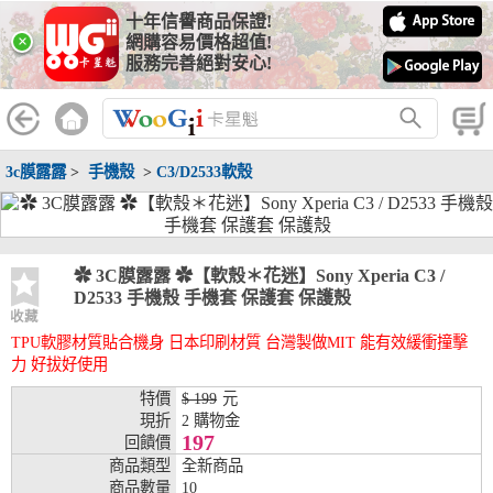
十年信譽商品保證!
線上分期銀行
×
網購容易價格超值!
服務完善絕對安心!
WooGii 與 綠界 合作，『信用卡分期付款』 與 『信用卡零利率
分期付款』 的配合銀行如下：
分期期數
提供分期之銀行
3c膜露露
>
手機殼
>
C3/D2533軟殼
兆豐銀行、合作金庫、第一銀行、華南銀行、
彰化銀行、上海銀行、富邦銀行、國泰世華、
台灣企銀、台中銀行、匯豐銀行、華泰銀行、
3期
臺灣新光銀行、陽信銀行、聯邦銀行、遠東商
銀、元大銀行、永豐銀行、玉山銀行、凱基銀
✿ 3C膜露露 ✿【軟殼＊花迷】Sony Xperia C3 /
行、星展銀行、台新銀行、安泰銀行、中國信
D2533 手機殼 手機套 保護套 保護殼
託、台灣樂天、三信商銀
收藏
TPU軟膠材質貼合機身 日本印刷材質 台灣製做MIT 能有效緩衝撞擊
兆豐銀行、合作金庫、第一銀行、華南銀行、
力 好拔好使用
彰化銀行、上海銀行、富邦銀行、國泰世華、
台灣企銀、台中銀行、匯豐銀行、華泰銀行、
特價
$ 199
元
6期
臺灣新光銀行、陽信銀行、聯邦銀行、遠東商
現折
2 購物金
銀、元大銀行、永豐銀行、玉山銀行、凱基銀
197
回饋價
行、星展銀行、台新銀行、安泰銀行、中國信
商品類型
全新商品
託、台灣樂天、三信商銀
商品數量
10