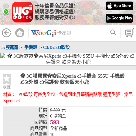
十年信譽商品保證!
線上分期銀行
×
網購容易價格超值!
服務完善絕對安心!
WooGii 與 綠界 合作，『信用卡分期付款』 與 『信用卡零利率
分期付款』 的配合銀行如下：
分期期數
提供分期之銀行
3c膜露露
>
手機殼
>
C3/D2533軟殼
兆豐銀行、合作金庫、第一銀行、華南銀行、
彰化銀行、上海銀行、富邦銀行、國泰世華、
台灣企銀、台中銀行、匯豐銀行、華泰銀行、
3期
臺灣新光銀行、陽信銀行、聯邦銀行、遠東商
銀、元大銀行、永豐銀行、玉山銀行、凱基銀
✿ 3C膜露露✿索尼Xperia c3手機套 S55U 手機殼
行、星展銀行、台新銀行、安泰銀行、中國信
s55t外殼 c3保護套 軟套藍天小鹿
託、台灣樂天、三信商銀
收藏
材質：TPU軟殼 可四角全包，包邊到比屏幕稍高點哦 適用型號：索尼
兆豐銀行、合作金庫、第一銀行、華南銀行、
Xperia c3
彰化銀行、上海銀行、富邦銀行、國泰世華、
台灣企銀、台中銀行、匯豐銀行、華泰銀行、
特價
$ 599
元
6期
臺灣新光銀行、陽信銀行、聯邦銀行、遠東商
現折
6 購物金
銀、元大銀行、永豐銀行、玉山銀行、凱基銀
593
回饋價
行、星展銀行、台新銀行、安泰銀行、中國信
商品類型
全新商品
託、台灣樂天、三信商銀
商品數量
10