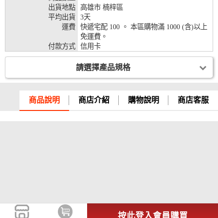
出貨地點
高雄市 楠梓區
兆豐銀行、合作金庫、第一銀行、華南銀行、
平均出貨
3天
彰化銀行、上海銀行、富邦銀行、國泰世華、
運費
快遞宅配 100 。 本區購物滿 1000 (含)以上
台灣企銀、台中銀行、匯豐銀行、華泰銀行、
免運費。
12期
臺灣新光銀行、陽信銀行、聯邦銀行、遠東商
付款方式
信用卡
銀、元大銀行、永豐銀行、玉山銀行、凱基銀
行、星展銀行、台新銀行、安泰銀行、中國信
請選擇產品規格
託、台灣樂天、三信商銀
兆豐銀行、合作金庫、第一銀行、華南銀行、
彰化銀行、上海銀行、富邦銀行、國泰世華、
商品說明
商店介紹
購物說明
商店客服
台灣企銀、台中銀行、匯豐銀行、華泰銀行、
18期
臺灣新光銀行、陽信銀行、聯邦銀行、遠東商
銀、元大銀行、永豐銀行、玉山銀行、凱基銀
行、星展銀行、台新銀行、安泰銀行、中國信
託、台灣樂天
按此登入會員購買