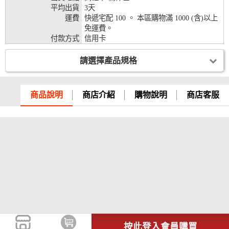
平均出貨
3天
兆豐銀行、合作金庫、第一銀行、華南銀行、
運費
快遞宅配 100 。 本區購物滿 1000 (含)以上
彰化銀行、上海銀行、富邦銀行、國泰世華、
免運費。
台灣企銀、台中銀行、匯豐銀行、華泰銀行、
付款方式
信用卡
12期
臺灣新光銀行、陽信銀行、聯邦銀行、遠東商
銀、元大銀行、永豐銀行、玉山銀行、凱基銀
請選擇產品規格
行、星展銀行、台新銀行、安泰銀行、中國信
託、台灣樂天、三信商銀
兆豐銀行、合作金庫、第一銀行、華南銀行、
商品說明
商店介紹
購物說明
商店客服
彰化銀行、上海銀行、富邦銀行、國泰世華、
台灣企銀、台中銀行、匯豐銀行、華泰銀行、
18期
臺灣新光銀行、陽信銀行、聯邦銀行、遠東商
銀、元大銀行、永豐銀行、玉山銀行、凱基銀
行、星展銀行、台新銀行、安泰銀行、中國信
託、台灣樂天
按此登入會員購買