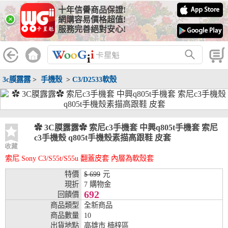
十年信譽商品保證!
線上分期銀行
×
網購容易價格超值!
服務完善絕對安心!
WooGii 與 綠界 合作，『信用卡分期付款』 與 『信用卡零利率
分期付款』 的配合銀行如下：
分期期數
提供分期之銀行
3c膜露露
>
手機殼
>
C3/D2533軟殼
兆豐銀行、合作金庫、第一銀行、華南銀行、
彰化銀行、上海銀行、富邦銀行、國泰世華、
台灣企銀、台中銀行、匯豐銀行、華泰銀行、
3期
臺灣新光銀行、陽信銀行、聯邦銀行、遠東商
銀、元大銀行、永豐銀行、玉山銀行、凱基銀
✿ 3C膜露露✿ 索尼c3手機套 中興q805t手機套 索尼
行、星展銀行、台新銀行、安泰銀行、中國信
c3手機殼 q805t手機殼素描高跟鞋 皮套
託、台灣樂天、三信商銀
收藏
索尼 Sony C3/S55t/S55u 翻蓋皮套 內層為軟殼套
兆豐銀行、合作金庫、第一銀行、華南銀行、
彰化銀行、上海銀行、富邦銀行、國泰世華、
特價
$ 699
元
台灣企銀、台中銀行、匯豐銀行、華泰銀行、
現折
7 購物金
6期
臺灣新光銀行、陽信銀行、聯邦銀行、遠東商
692
回饋價
銀、元大銀行、永豐銀行、玉山銀行、凱基銀
商品類型
全新商品
行、星展銀行、台新銀行、安泰銀行、中國信
商品數量
10
託、台灣樂天、三信商銀
出貨地點
高雄市 楠梓區