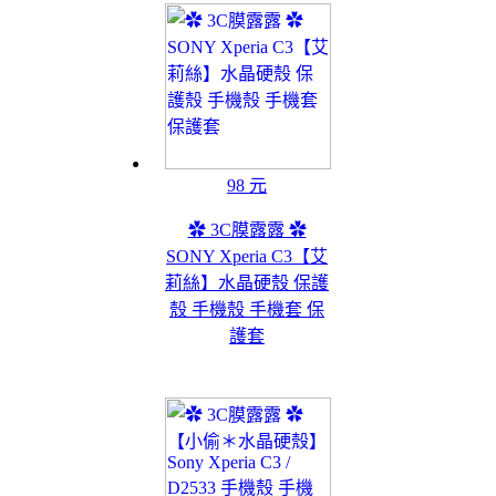
98 元
✿ 3C膜露露 ✿
SONY Xperia C3【艾
莉絲】水晶硬殼 保護
殼 手機殼 手機套 保
護套