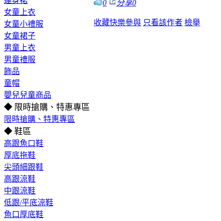
連身裙
0
分享
0
女童上衣
收藏
快樂參與
只看該作者
檢舉
女童小禮服
女童裙子
男童上衣
男童禮服
飾品
童帽
嬰兒兒童商品
◆ 限時搶購、特惠專區
限時搶購、特惠專區
◆ 鞋區
高跟魚口鞋
厚底拖鞋
尖頭細跟鞋
高跟涼鞋
中跟涼鞋
低跟/平底涼鞋
魚口厚底鞋