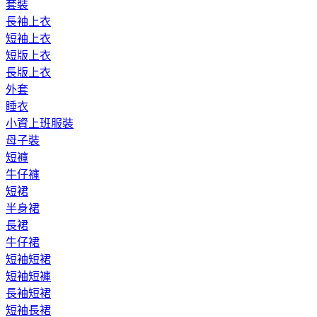
套裝
長袖上衣
短袖上衣
短版上衣
長版上衣
外套
睡衣
小資上班服裝
母子裝
短褲
牛仔褲
短裙
半身裙
長裙
牛仔裙
短袖短裙
短袖短褲
長袖短裙
短袖長裙