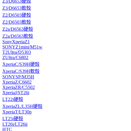
Z3/D6653硬殼
Z3/D6653軟殼
Z2/D6503硬殼
Z2/D6503軟殼
Z2a/D6563硬殼
Z2a/D6563軟殼
SonyXperiaZ1
SONYZ1mini/M51w
T2Ultra/D5303
ZUltra/C6802
XperiaC/S39H硬殼
XperiaC/S39H軟殼
SONYSP/M35H
XperiaZ/C6602
XperiaZR/C5502
XperiaJ/ST26i
LT22i硬殼
XperiaZL/L35H硬殼
XperiaT/LT30p
LT25i硬殼
LT26i/LT26ii
HTC