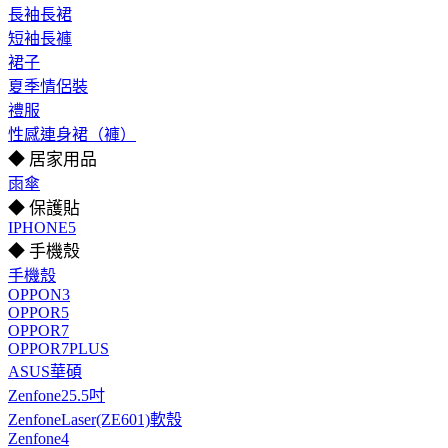
長袖長裙
短袖長褲
裙子
夏季情侶裝
禮服
性感連身裙（褲）
◆ 居家用品
雨傘
◆ 保護貼
IPHONE5
◆ 手機殼
手機殼
OPPON3
OPPOR5
OPPOR7
OPPOR7PLUS
ASUS華碩
Zenfone25.5吋
ZenfoneLaser(ZE601)軟殼
Zenfone4