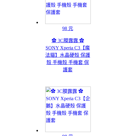
98 元
✿ 3C膜露露 ✿
SONY Xperia C3【魔
法貓】水晶硬殼 保護
殼 手機殼 手機套 保
護套