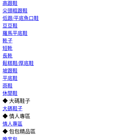
高跟鞋
尖頭粗跟鞋
低跟/平底魚口鞋
豆豆鞋
羅馬平底鞋
靴子
短靴
長靴
鬆糕鞋/厚底鞋
坡跟鞋
平底鞋
雨鞋
休閒鞋
◆ 大碼鞋子
大碼鞋子
◆ 情人專區
情人專區
◆ 包包精品區
晚宴包