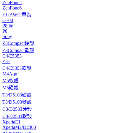
ZenFone5
ZenFone6
HUAWEI華為
G700
P8lite
P8
Sony
Z3Compact硬殼
Z3Compact軟殼
C4/E5353
Z3+
C4/E5353軟殼
M4Aqu
M5軟殼
M5硬殼
T3/D5103硬殼
T3/D5103軟殼
C3/D2533硬殼
C3/D2533軟殼
XperiaE1
XperiaM2/D2303