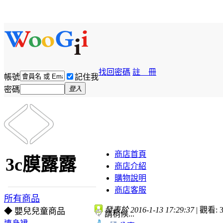
找回密碼
註 冊
帳號
記住我
密碼
登入
商店首頁
3c膜露露
商店介紹
購物說明
商店客服
所有商品
發表於 2016-1-13 17:29:37
|
觀看: 3
◆ 嬰兒兒童商品
請稍候...