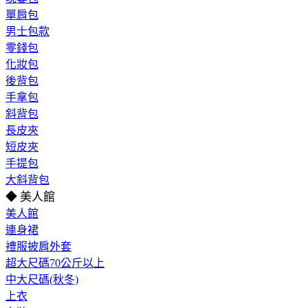
單肩包
男士包款
零錢包
化妝包
後背包
手拿包
斜背包
長皮夾
短皮夾
手提包
大斜背包
◆ 美人館
美人館
連身裙
禮服披肩外套
超大尺碼70公斤以上
中大尺碼(秋冬)
上衣