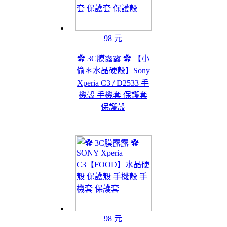
98 元
✿ 3C膜露露 ✿ 【小
偷＊水晶硬殼】Sony
Xperia C3 / D2533 手
機殼 手機套 保護套
保護殼
98 元