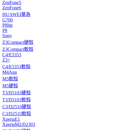
ZenFone5
ZenFone6
HUAWEI華為
G700
P8lite
P8
Sony
Z3Compact硬殼
Z3Compact軟殼
C4/E5353
Z3+
C4/E5353軟殼
M4Aqu
M5軟殼
M5硬殼
T3/D5103硬殼
T3/D5103軟殼
C3/D2533硬殼
C3/D2533軟殼
XperiaE1
XperiaM2/D2303