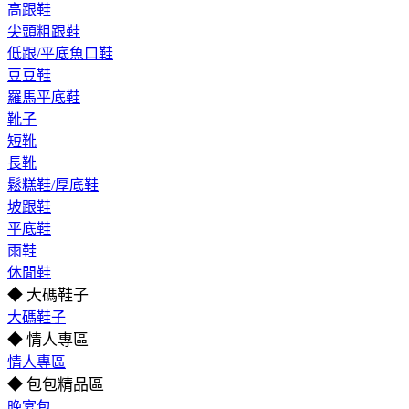
高跟鞋
尖頭粗跟鞋
低跟/平底魚口鞋
豆豆鞋
羅馬平底鞋
靴子
短靴
長靴
鬆糕鞋/厚底鞋
坡跟鞋
平底鞋
雨鞋
休閒鞋
◆ 大碼鞋子
大碼鞋子
◆ 情人專區
情人專區
◆ 包包精品區
晚宴包