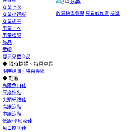
連身裙
0
分享
0
女童上衣
收藏
快樂參與
只看該作者
檢舉
女童小禮服
女童裙子
男童上衣
男童禮服
飾品
童帽
嬰兒兒童商品
◆ 限時搶購、特惠專區
限時搶購、特惠專區
◆ 鞋區
高跟魚口鞋
厚底拖鞋
尖頭細跟鞋
高跟涼鞋
中跟涼鞋
低跟/平底涼鞋
魚口厚底鞋