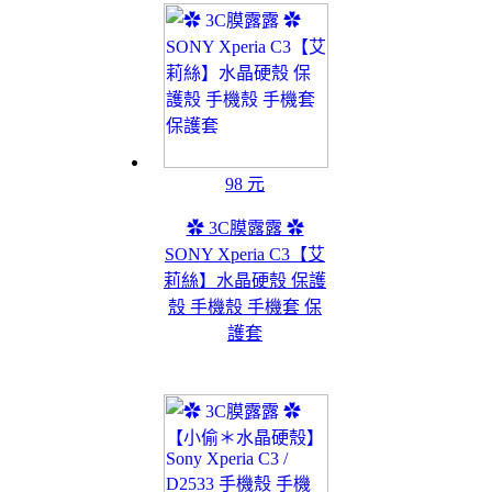
98 元
✿ 3C膜露露 ✿
SONY Xperia C3【艾
莉絲】水晶硬殼 保護
殼 手機殼 手機套 保
護套