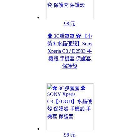
98 元
✿ 3C膜露露 ✿ 【小
偷＊水晶硬殼】Sony
Xperia C3 / D2533 手
機殼 手機套 保護套
保護殼
98 元