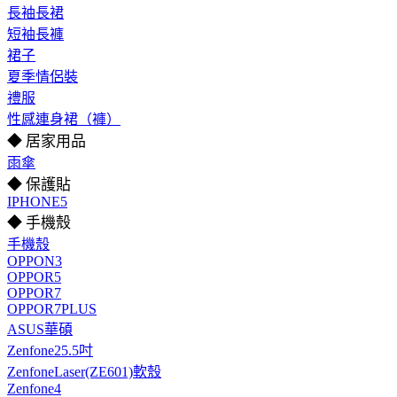
長袖長裙
短袖長褲
裙子
夏季情侶裝
禮服
性感連身裙（褲）
◆ 居家用品
雨傘
◆ 保護貼
IPHONE5
◆ 手機殼
手機殼
OPPON3
OPPOR5
OPPOR7
OPPOR7PLUS
ASUS華碩
Zenfone25.5吋
ZenfoneLaser(ZE601)軟殼
Zenfone4