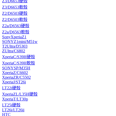
Z3/D6653硬殼
Z3/D6653軟殼
Z2/D6503硬殼
Z2/D6503軟殼
Z2a/D6563硬殼
Z2a/D6563軟殼
SonyXperiaZ1
SONYZ1mini/M51w
T2Ultra/D5303
ZUltra/C6802
XperiaC/S39H硬殼
XperiaC/S39H軟殼
SONYSP/M35H
XperiaZ/C6602
XperiaZR/C5502
XperiaJ/ST26i
LT22i硬殼
XperiaZL/L35H硬殼
XperiaT/LT30p
LT25i硬殼
LT26i/LT26ii
HTC