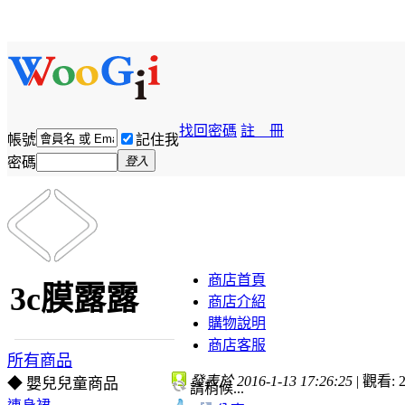
找回密碼
註 冊
帳號
記住我
密碼
登入
商店首頁
3c膜露露
商店介紹
購物說明
商店客服
所有商品
發表於 2016-1-13 17:26:25
|
觀看: 2
◆ 嬰兒兒童商品
請稍候...