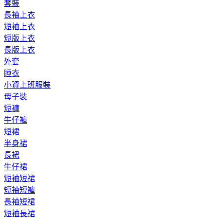
套裝
長袖上衣
短袖上衣
短版上衣
長版上衣
外套
睡衣
小資上班服裝
母子裝
短褲
牛仔褲
短裙
半身裙
長裙
牛仔裙
短袖短裙
短袖短褲
長袖短裙
短袖長裙