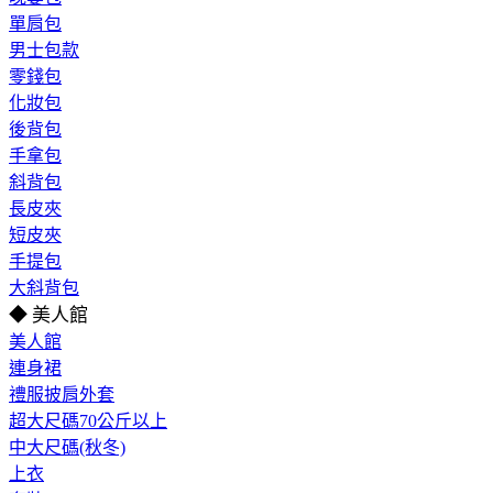
單肩包
男士包款
零錢包
化妝包
後背包
手拿包
斜背包
長皮夾
短皮夾
手提包
大斜背包
◆ 美人館
美人館
連身裙
禮服披肩外套
超大尺碼70公斤以上
中大尺碼(秋冬)
上衣