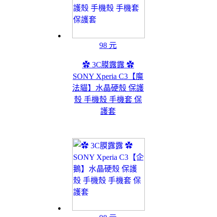
98 元
✿ 3C膜露露 ✿
SONY Xperia C3【魔
法貓】水晶硬殼 保護
殼 手機殼 手機套 保
護套