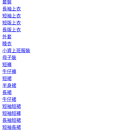
套裝
長袖上衣
短袖上衣
短版上衣
長版上衣
外套
睡衣
小資上班服裝
母子裝
短褲
牛仔褲
短裙
半身裙
長裙
牛仔裙
短袖短裙
短袖短褲
長袖短裙
短袖長裙