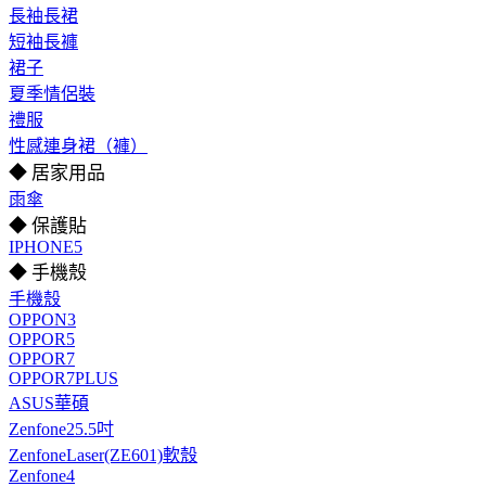
長袖長裙
短袖長褲
裙子
夏季情侶裝
禮服
性感連身裙（褲）
◆ 居家用品
雨傘
◆ 保護貼
IPHONE5
◆ 手機殼
手機殼
OPPON3
OPPOR5
OPPOR7
OPPOR7PLUS
ASUS華碩
Zenfone25.5吋
ZenfoneLaser(ZE601)軟殼
Zenfone4