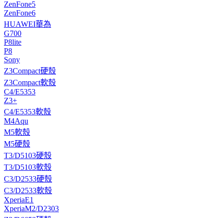
ZenFone5
ZenFone6
HUAWEI華為
G700
P8lite
P8
Sony
Z3Compact硬殼
Z3Compact軟殼
C4/E5353
Z3+
C4/E5353軟殼
M4Aqu
M5軟殼
M5硬殼
T3/D5103硬殼
T3/D5103軟殼
C3/D2533硬殼
C3/D2533軟殼
XperiaE1
XperiaM2/D2303