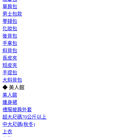
單肩包
男士包款
零錢包
化妝包
後背包
手拿包
斜背包
長皮夾
短皮夾
手提包
大斜背包
◆ 美人館
美人館
連身裙
禮服披肩外套
超大尺碼70公斤以上
中大尺碼(秋冬)
上衣