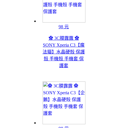
98 元
✿ 3C膜露露 ✿
SONY Xperia C3【魔
法貓】水晶硬殼 保護
殼 手機殼 手機套 保
護套