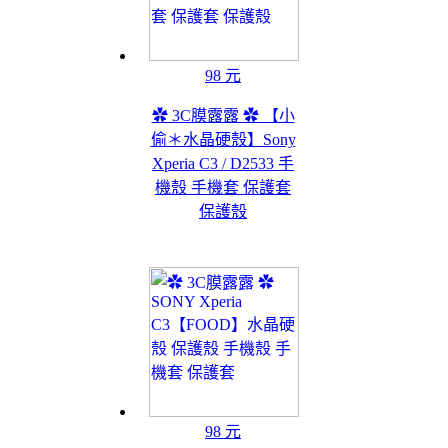
98 元
✿ 3C膜露露 ✿ 【小
偷＊水晶硬殼】Sony
Xperia C3 / D2533 手
機殼 手機套 保護套
保護殼
98 元