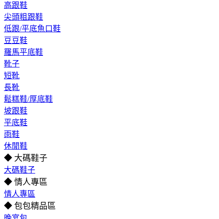
高跟鞋
尖頭粗跟鞋
低跟/平底魚口鞋
豆豆鞋
羅馬平底鞋
靴子
短靴
長靴
鬆糕鞋/厚底鞋
坡跟鞋
平底鞋
雨鞋
休閒鞋
◆ 大碼鞋子
大碼鞋子
◆ 情人專區
情人專區
◆ 包包精品區
晚宴包