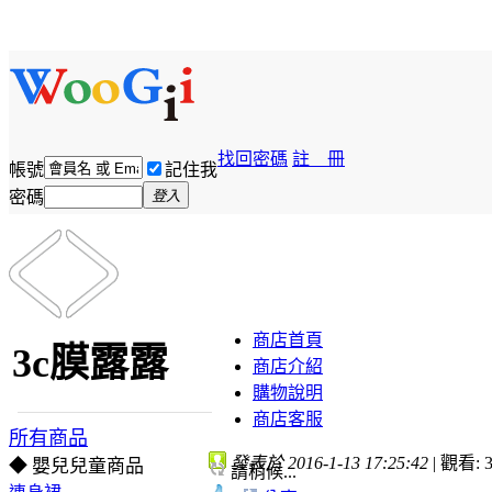
找回密碼
註 冊
帳號
記住我
密碼
登入
商店首頁
3c膜露露
商店介紹
購物說明
商店客服
所有商品
發表於 2016-1-13 17:25:42
|
觀看: 3
◆ 嬰兒兒童商品
請稍候...