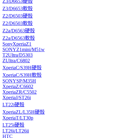
Z3/D6653硬殼
Z3/D6653軟殼
Z2/D6503硬殼
Z2/D6503軟殼
Z2a/D6563硬殼
Z2a/D6563軟殼
SonyXperiaZ1
SONYZ1mini/M51w
T2Ultra/D5303
ZUltra/C6802
XperiaC/S39H硬殼
XperiaC/S39H軟殼
SONYSP/M35H
XperiaZ/C6602
XperiaZR/C5502
XperiaJ/ST26i
LT22i硬殼
XperiaZL/L35H硬殼
XperiaT/LT30p
LT25i硬殼
LT26i/LT26ii
HTC