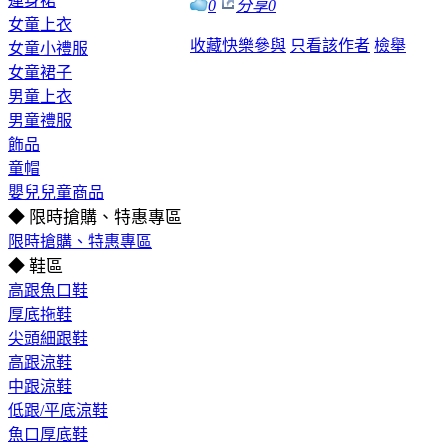
連身裙
0
分享
0
女童上衣
收藏
快樂參與
只看該作者
檢舉
女童小禮服
女童裙子
男童上衣
男童禮服
飾品
童帽
嬰兒兒童商品
◆ 限時搶購、特惠專區
限時搶購、特惠專區
◆ 鞋區
高跟魚口鞋
厚底拖鞋
尖頭細跟鞋
高跟涼鞋
中跟涼鞋
低跟/平底涼鞋
魚口厚底鞋