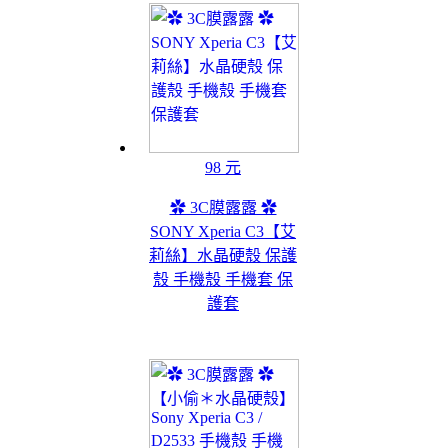
98 元
✿ 3C膜露露 ✿
SONY Xperia C3【艾
莉絲】水晶硬殼 保護
殼 手機殼 手機套 保
護套