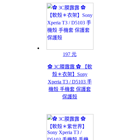
197 元
✿ 3C膜露露 ✿ 【軟
殼＊衣架】Sony
Xperia T3 / D5103 手
機殼 手機套 保護套
保護殼