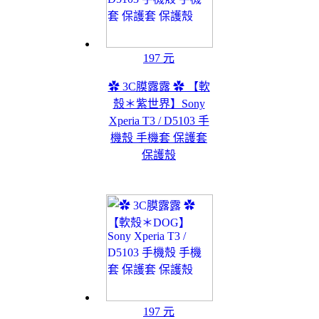
197 元
✿ 3C膜露露 ✿ 【軟
殼＊紫世界】Sony
Xperia T3 / D5103 手
機殼 手機套 保護套
保護殼
197 元