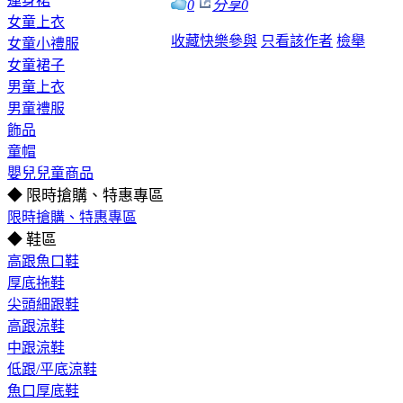
連身裙
0
分享
0
女童上衣
收藏
快樂參與
只看該作者
檢舉
女童小禮服
女童裙子
男童上衣
男童禮服
飾品
童帽
嬰兒兒童商品
◆ 限時搶購、特惠專區
限時搶購、特惠專區
◆ 鞋區
高跟魚口鞋
厚底拖鞋
尖頭細跟鞋
高跟涼鞋
中跟涼鞋
低跟/平底涼鞋
魚口厚底鞋