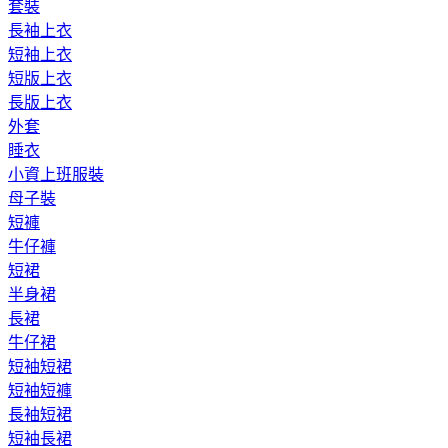
套裝
長袖上衣
短袖上衣
短版上衣
長版上衣
外套
睡衣
小資上班服裝
母子裝
短褲
牛仔褲
短裙
半身裙
長裙
牛仔裙
短袖短裙
短袖短褲
長袖短裙
短袖長裙