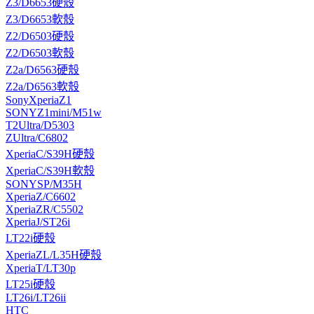
Z3/D6653硬殼
Z3/D6653軟殼
Z2/D6503硬殼
Z2/D6503軟殼
Z2a/D6563硬殼
Z2a/D6563軟殼
SonyXperiaZ1
SONYZ1mini/M51w
T2Ultra/D5303
ZUltra/C6802
XperiaC/S39H硬殼
XperiaC/S39H軟殼
SONYSP/M35H
XperiaZ/C6602
XperiaZR/C5502
XperiaJ/ST26i
LT22i硬殼
XperiaZL/L35H硬殼
XperiaT/LT30p
LT25i硬殼
LT26i/LT26ii
HTC