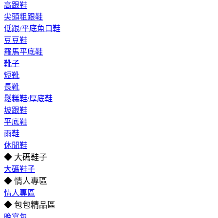
高跟鞋
尖頭粗跟鞋
低跟/平底魚口鞋
豆豆鞋
羅馬平底鞋
靴子
短靴
長靴
鬆糕鞋/厚底鞋
坡跟鞋
平底鞋
雨鞋
休閒鞋
◆ 大碼鞋子
大碼鞋子
◆ 情人專區
情人專區
◆ 包包精品區
晚宴包