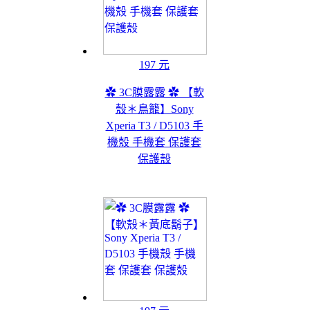
197 元
✿ 3C膜露露 ✿ 【軟
殼＊鳥籠】Sony
Xperia T3 / D5103 手
機殼 手機套 保護套
保護殼