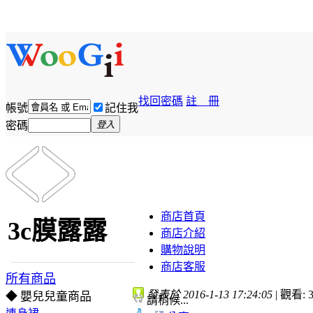
找回密碼
註 冊
帳號
記住我
密碼
登入
商店首頁
3c膜露露
商店介紹
購物說明
商店客服
所有商品
發表於 2016-1-13 17:24:05
|
觀看: 3
◆ 嬰兒兒童商品
請稍候...