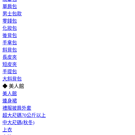
單肩包
男士包款
零錢包
化妝包
後背包
手拿包
斜背包
長皮夾
短皮夾
手提包
大斜背包
◆ 美人館
美人館
連身裙
禮服披肩外套
超大尺碼70公斤以上
中大尺碼(秋冬)
上衣