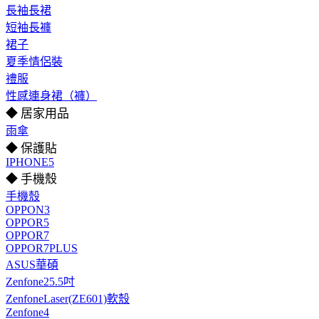
長袖長裙
短袖長褲
裙子
夏季情侶裝
禮服
性感連身裙（褲）
◆ 居家用品
雨傘
◆ 保護貼
IPHONE5
◆ 手機殼
手機殼
OPPON3
OPPOR5
OPPOR7
OPPOR7PLUS
ASUS華碩
Zenfone25.5吋
ZenfoneLaser(ZE601)軟殼
Zenfone4