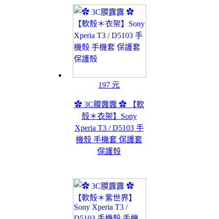
197 元
✿ 3C膜露露 ✿ 【軟
殼＊衣架】Sony
Xperia T3 / D5103 手
機殼 手機套 保護套
保護殼