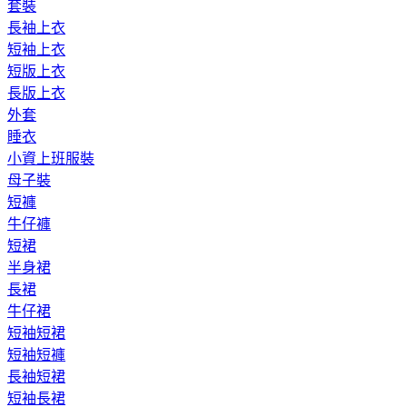
套裝
長袖上衣
短袖上衣
短版上衣
長版上衣
外套
睡衣
小資上班服裝
母子裝
短褲
牛仔褲
短裙
半身裙
長裙
牛仔裙
短袖短裙
短袖短褲
長袖短裙
短袖長裙