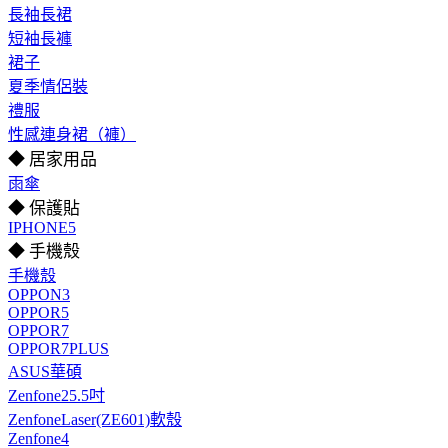
長袖長裙
短袖長褲
裙子
夏季情侶裝
禮服
性感連身裙（褲）
◆ 居家用品
雨傘
◆ 保護貼
IPHONE5
◆ 手機殼
手機殼
OPPON3
OPPOR5
OPPOR7
OPPOR7PLUS
ASUS華碩
Zenfone25.5吋
ZenfoneLaser(ZE601)軟殼
Zenfone4