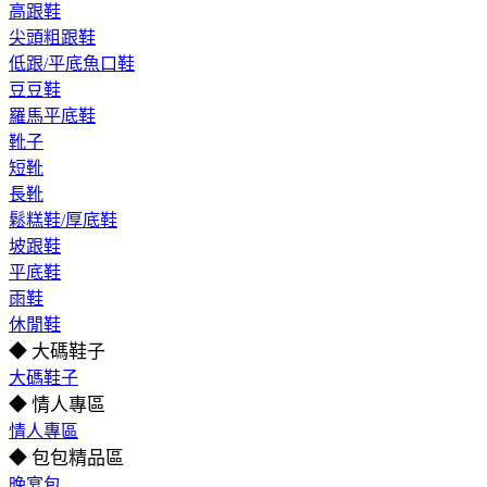
高跟鞋
尖頭粗跟鞋
低跟/平底魚口鞋
豆豆鞋
羅馬平底鞋
靴子
短靴
長靴
鬆糕鞋/厚底鞋
坡跟鞋
平底鞋
雨鞋
休閒鞋
◆ 大碼鞋子
大碼鞋子
◆ 情人專區
情人專區
◆ 包包精品區
晚宴包