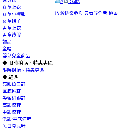
連身裙
0
分享
0
女童上衣
收藏
快樂參與
只看該作者
檢舉
女童小禮服
女童裙子
男童上衣
男童禮服
飾品
童帽
嬰兒兒童商品
◆ 限時搶購、特惠專區
限時搶購、特惠專區
◆ 鞋區
高跟魚口鞋
厚底拖鞋
尖頭細跟鞋
高跟涼鞋
中跟涼鞋
低跟/平底涼鞋
魚口厚底鞋