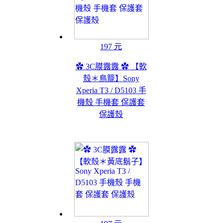
197 元
✿ 3C膜露露 ✿ 【軟
殼＊鳥籠】Sony
Xperia T3 / D5103 手
機殼 手機套 保護套
保護殼