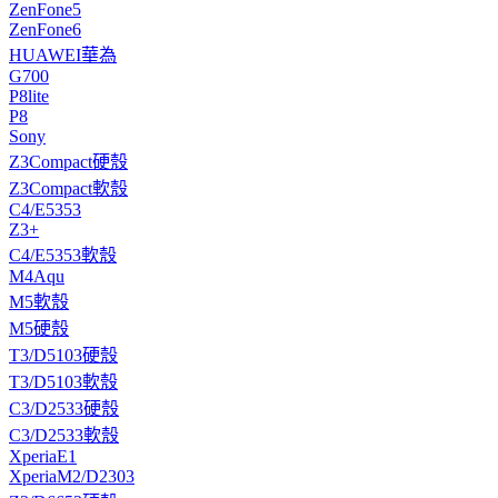
ZenFone5
ZenFone6
HUAWEI華為
G700
P8lite
P8
Sony
Z3Compact硬殼
Z3Compact軟殼
C4/E5353
Z3+
C4/E5353軟殼
M4Aqu
M5軟殼
M5硬殼
T3/D5103硬殼
T3/D5103軟殼
C3/D2533硬殼
C3/D2533軟殼
XperiaE1
XperiaM2/D2303