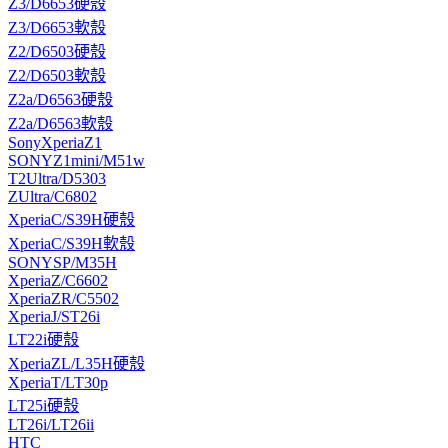
Z3/D6653硬殼
Z3/D6653軟殼
Z2/D6503硬殼
Z2/D6503軟殼
Z2a/D6563硬殼
Z2a/D6563軟殼
SonyXperiaZ1
SONYZ1mini/M51w
T2Ultra/D5303
ZUltra/C6802
XperiaC/S39H硬殼
XperiaC/S39H軟殼
SONYSP/M35H
XperiaZ/C6602
XperiaZR/C5502
XperiaJ/ST26i
LT22i硬殼
XperiaZL/L35H硬殼
XperiaT/LT30p
LT25i硬殼
LT26i/LT26ii
HTC