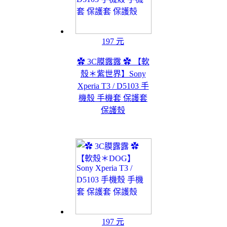
197 元
✿ 3C膜露露 ✿ 【軟
殼＊紫世界】Sony
Xperia T3 / D5103 手
機殼 手機套 保護套
保護殼
197 元