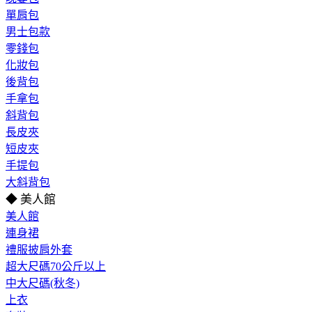
單肩包
男士包款
零錢包
化妝包
後背包
手拿包
斜背包
長皮夾
短皮夾
手提包
大斜背包
◆ 美人館
美人館
連身裙
禮服披肩外套
超大尺碼70公斤以上
中大尺碼(秋冬)
上衣