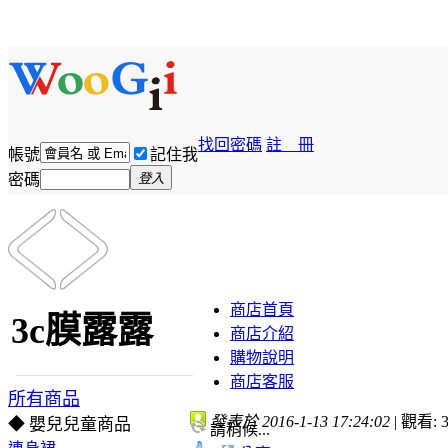
找回密碼
註 冊
帳號
記住我
密碼
登入
商店首頁
3c膜露露
商店介紹
購物說明
商店客服
所有商品
發表於 2016-1-13 17:24:02
|
觀看: 3
◆ 嬰兒兒童商品
請稍候...