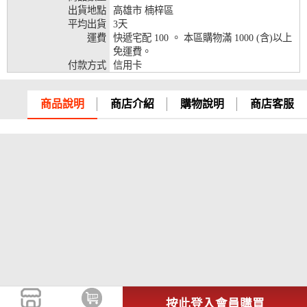
出貨地點
高雄市 楠梓區
兆豐銀行、合作金庫、第一銀行、華南銀行、
平均出貨
3天
彰化銀行、上海銀行、富邦銀行、國泰世華、
運費
快遞宅配 100 。 本區購物滿 1000 (含)以上
台灣企銀、台中銀行、匯豐銀行、華泰銀行、
免運費。
12期
臺灣新光銀行、陽信銀行、聯邦銀行、遠東商
付款方式
信用卡
銀、元大銀行、永豐銀行、玉山銀行、凱基銀
行、星展銀行、台新銀行、安泰銀行、中國信
託、台灣樂天、三信商銀
商品說明
商店介紹
購物說明
商店客服
兆豐銀行、合作金庫、第一銀行、華南銀行、
彰化銀行、上海銀行、富邦銀行、國泰世華、
台灣企銀、台中銀行、匯豐銀行、華泰銀行、
18期
臺灣新光銀行、陽信銀行、聯邦銀行、遠東商
銀、元大銀行、永豐銀行、玉山銀行、凱基銀
行、星展銀行、台新銀行、安泰銀行、中國信
託、台灣樂天
按此登入會員購買