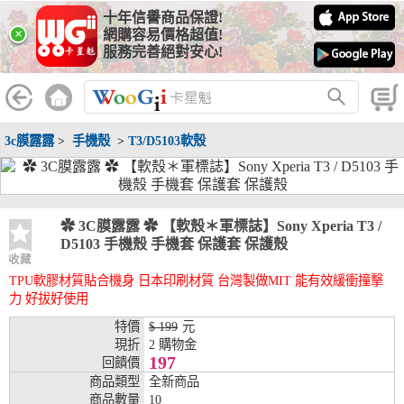
十年信譽商品保證!
線上分期銀行
×
網購容易價格超值!
服務完善絕對安心!
WooGii 與 綠界 合作，『信用卡分期付款』 與 『信用卡零利率
分期付款』 的配合銀行如下：
分期期數
提供分期之銀行
3c膜露露
>
手機殼
>
T3/D5103軟殼
兆豐銀行、合作金庫、第一銀行、華南銀行、
彰化銀行、上海銀行、富邦銀行、國泰世華、
台灣企銀、台中銀行、匯豐銀行、華泰銀行、
3期
臺灣新光銀行、陽信銀行、聯邦銀行、遠東商
銀、元大銀行、永豐銀行、玉山銀行、凱基銀
✿ 3C膜露露 ✿ 【軟殼＊軍標誌】Sony Xperia T3 /
行、星展銀行、台新銀行、安泰銀行、中國信
D5103 手機殼 手機套 保護套 保護殼
託、台灣樂天、三信商銀
收藏
TPU軟膠材質貼合機身 日本印刷材質 台灣製做MIT 能有效緩衝撞擊
兆豐銀行、合作金庫、第一銀行、華南銀行、
力 好拔好使用
彰化銀行、上海銀行、富邦銀行、國泰世華、
台灣企銀、台中銀行、匯豐銀行、華泰銀行、
特價
$ 199
元
6期
臺灣新光銀行、陽信銀行、聯邦銀行、遠東商
現折
2 購物金
銀、元大銀行、永豐銀行、玉山銀行、凱基銀
197
回饋價
行、星展銀行、台新銀行、安泰銀行、中國信
商品類型
全新商品
託、台灣樂天、三信商銀
商品數量
10