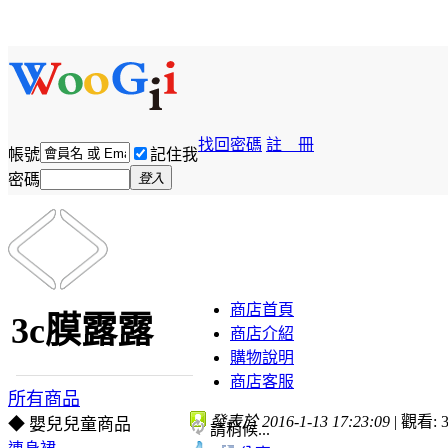
找回密碼
註 冊
帳號
記住我
密碼
登入
商店首頁
3c膜露露
商店介紹
購物說明
商店客服
所有商品
發表於 2016-1-13 17:23:09
|
觀看: 3
◆ 嬰兒兒童商品
請稍候...