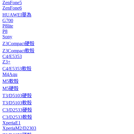
ZenFone5
ZenFone6
HUAWEI華為
G700
P8lite
P8
Sony
Z3Compact硬殼
Z3Compact軟殼
C4/E5353
Z3+
C4/E5353軟殼
M4Aqu
M5軟殼
M5硬殼
T3/D5103硬殼
T3/D5103軟殼
C3/D2533硬殼
C3/D2533軟殼
XperiaE1
XperiaM2/D2303