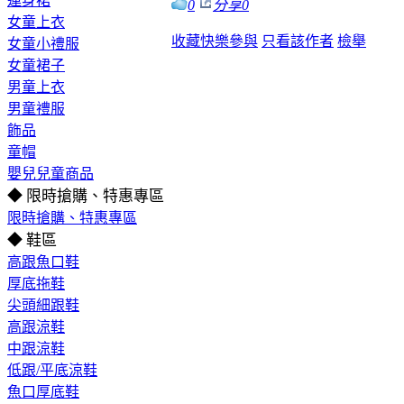
連身裙
0
分享
0
女童上衣
收藏
快樂參與
只看該作者
檢舉
女童小禮服
女童裙子
男童上衣
男童禮服
飾品
童帽
嬰兒兒童商品
◆ 限時搶購、特惠專區
限時搶購、特惠專區
◆ 鞋區
高跟魚口鞋
厚底拖鞋
尖頭細跟鞋
高跟涼鞋
中跟涼鞋
低跟/平底涼鞋
魚口厚底鞋