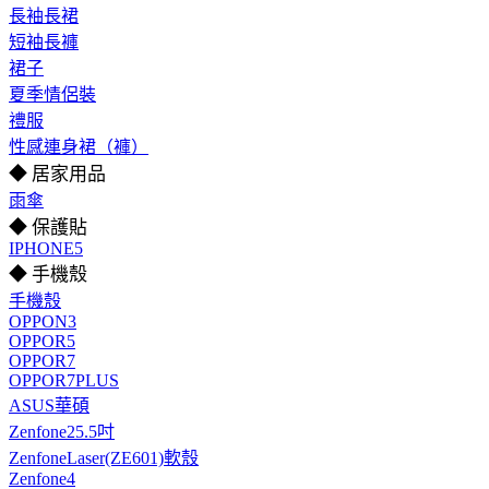
長袖長裙
短袖長褲
裙子
夏季情侶裝
禮服
性感連身裙（褲）
◆ 居家用品
雨傘
◆ 保護貼
IPHONE5
◆ 手機殼
手機殼
OPPON3
OPPOR5
OPPOR7
OPPOR7PLUS
ASUS華碩
Zenfone25.5吋
ZenfoneLaser(ZE601)軟殼
Zenfone4