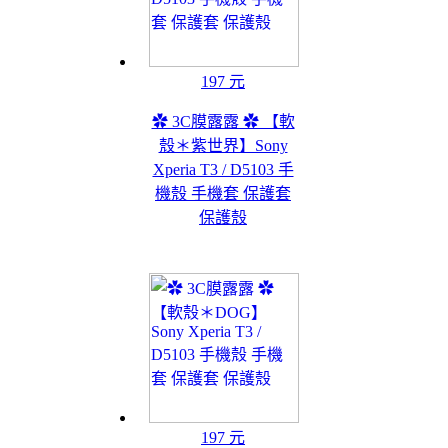
197 元
✿ 3C膜露露 ✿ 【軟
殼＊紫世界】Sony
Xperia T3 / D5103 手
機殼 手機套 保護套
保護殼
197 元