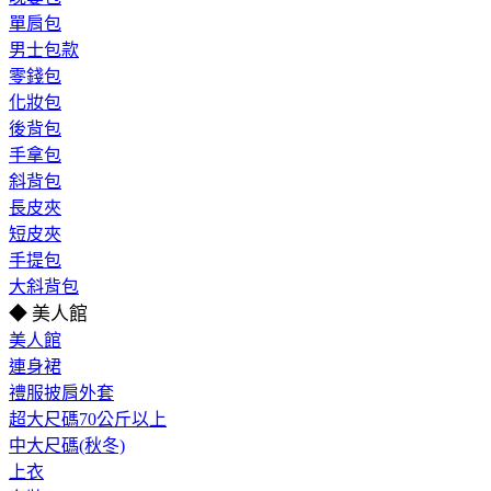
單肩包
男士包款
零錢包
化妝包
後背包
手拿包
斜背包
長皮夾
短皮夾
手提包
大斜背包
◆ 美人館
美人館
連身裙
禮服披肩外套
超大尺碼70公斤以上
中大尺碼(秋冬)
上衣