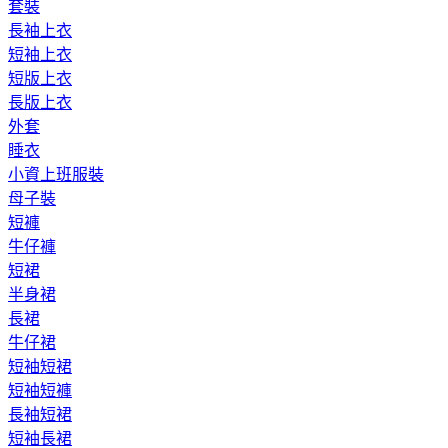
套裝
長袖上衣
短袖上衣
短版上衣
長版上衣
外套
睡衣
小資上班服裝
母子裝
短褲
牛仔褲
短裙
半身裙
長裙
牛仔裙
短袖短裙
短袖短褲
長袖短裙
短袖長裙