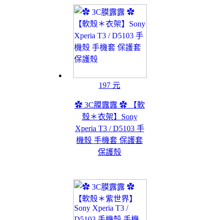
197 元
✿ 3C膜露露 ✿ 【軟
殼＊衣架】Sony
Xperia T3 / D5103 手
機殼 手機套 保護套
保護殼