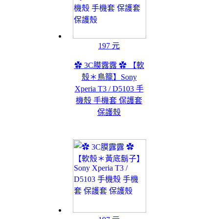
197 元
✿ 3C膜露露 ✿ 【軟
殼＊鳥籠】Sony
Xperia T3 / D5103 手
機殼 手機套 保護套
保護殼