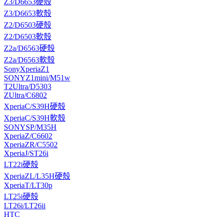
Z3/D6653硬殼
Z3/D6653軟殼
Z2/D6503硬殼
Z2/D6503軟殼
Z2a/D6563硬殼
Z2a/D6563軟殼
SonyXperiaZ1
SONYZ1mini/M51w
T2Ultra/D5303
ZUltra/C6802
XperiaC/S39H硬殼
XperiaC/S39H軟殼
SONYSP/M35H
XperiaZ/C6602
XperiaZR/C5502
XperiaJ/ST26i
LT22i硬殼
XperiaZL/L35H硬殼
XperiaT/LT30p
LT25i硬殼
LT26i/LT26ii
HTC