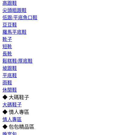
高跟鞋
尖頭粗跟鞋
低跟/平底魚口鞋
豆豆鞋
羅馬平底鞋
靴子
短靴
長靴
鬆糕鞋/厚底鞋
坡跟鞋
平底鞋
雨鞋
休閒鞋
◆ 大碼鞋子
大碼鞋子
◆ 情人專區
情人專區
◆ 包包精品區
晚宴包