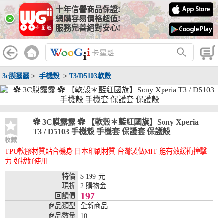
十年信譽商品保證!
線上分期銀行
×
網購容易價格超值!
服務完善絕對安心!
WooGii 與 綠界 合作，『信用卡分期付款』 與 『信用卡零利率
分期付款』 的配合銀行如下：
分期期數
提供分期之銀行
3c膜露露
>
手機殼
>
T3/D5103軟殼
兆豐銀行、合作金庫、第一銀行、華南銀行、
彰化銀行、上海銀行、富邦銀行、國泰世華、
台灣企銀、台中銀行、匯豐銀行、華泰銀行、
3期
臺灣新光銀行、陽信銀行、聯邦銀行、遠東商
銀、元大銀行、永豐銀行、玉山銀行、凱基銀
✿ 3C膜露露 ✿ 【軟殼＊藍紅國旗】Sony Xperia
行、星展銀行、台新銀行、安泰銀行、中國信
T3 / D5103 手機殼 手機套 保護套 保護殼
託、台灣樂天、三信商銀
收藏
TPU軟膠材質貼合機身 日本印刷材質 台灣製做MIT 能有效緩衝撞擊
兆豐銀行、合作金庫、第一銀行、華南銀行、
力 好拔好使用
彰化銀行、上海銀行、富邦銀行、國泰世華、
台灣企銀、台中銀行、匯豐銀行、華泰銀行、
特價
$ 199
元
6期
臺灣新光銀行、陽信銀行、聯邦銀行、遠東商
現折
2 購物金
銀、元大銀行、永豐銀行、玉山銀行、凱基銀
197
回饋價
行、星展銀行、台新銀行、安泰銀行、中國信
商品類型
全新商品
託、台灣樂天、三信商銀
商品數量
10