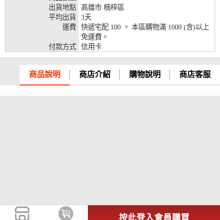
出貨地點
高雄市 楠梓區
兆豐銀行、合作金庫、第一銀行、華南銀行、
平均出貨
3天
彰化銀行、上海銀行、富邦銀行、國泰世華、
運費
快遞宅配 100 。 本區購物滿 1000 (含)以上
台灣企銀、台中銀行、匯豐銀行、華泰銀行、
免運費。
12期
臺灣新光銀行、陽信銀行、聯邦銀行、遠東商
付款方式
信用卡
銀、元大銀行、永豐銀行、玉山銀行、凱基銀
行、星展銀行、台新銀行、安泰銀行、中國信
託、台灣樂天、三信商銀
商品說明
商店介紹
購物說明
商店客服
兆豐銀行、合作金庫、第一銀行、華南銀行、
彰化銀行、上海銀行、富邦銀行、國泰世華、
台灣企銀、台中銀行、匯豐銀行、華泰銀行、
18期
臺灣新光銀行、陽信銀行、聯邦銀行、遠東商
銀、元大銀行、永豐銀行、玉山銀行、凱基銀
行、星展銀行、台新銀行、安泰銀行、中國信
託、台灣樂天
按此登入會員購買