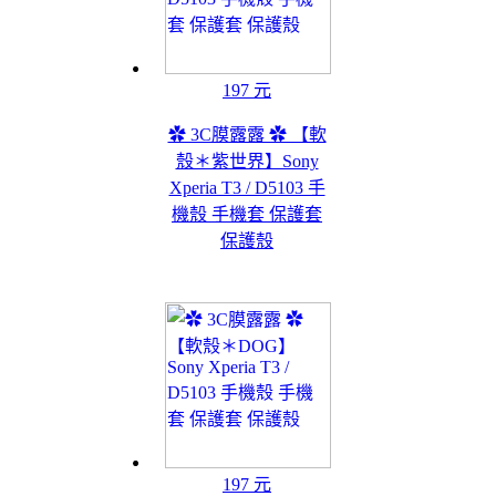
197 元
✿ 3C膜露露 ✿ 【軟
殼＊紫世界】Sony
Xperia T3 / D5103 手
機殼 手機套 保護套
保護殼
197 元