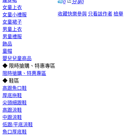
連身裙
0
分享
0
女童上衣
收藏
快樂參與
只看該作者
檢舉
女童小禮服
女童裙子
男童上衣
男童禮服
飾品
童帽
嬰兒兒童商品
◆ 限時搶購、特惠專區
限時搶購、特惠專區
◆ 鞋區
高跟魚口鞋
厚底拖鞋
尖頭細跟鞋
高跟涼鞋
中跟涼鞋
低跟/平底涼鞋
魚口厚底鞋