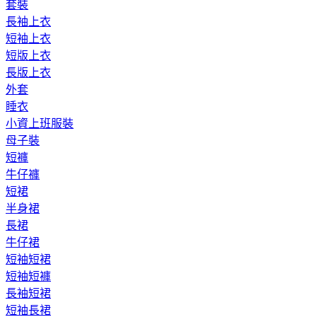
套裝
長袖上衣
短袖上衣
短版上衣
長版上衣
外套
睡衣
小資上班服裝
母子裝
短褲
牛仔褲
短裙
半身裙
長裙
牛仔裙
短袖短裙
短袖短褲
長袖短裙
短袖長裙