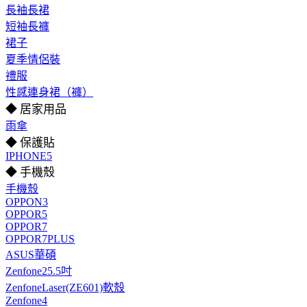
長袖長裙
短袖長褲
裙子
夏季情侶裝
禮服
性感連身裙（褲）
◆ 居家用品
雨傘
◆ 保護貼
IPHONE5
◆ 手機殼
手機殼
OPPON3
OPPOR5
OPPOR7
OPPOR7PLUS
ASUS華碩
Zenfone25.5吋
ZenfoneLaser(ZE601)軟殼
Zenfone4