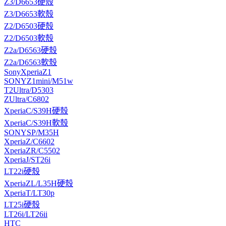
Z3/D6653硬殼
Z3/D6653軟殼
Z2/D6503硬殼
Z2/D6503軟殼
Z2a/D6563硬殼
Z2a/D6563軟殼
SonyXperiaZ1
SONYZ1mini/M51w
T2Ultra/D5303
ZUltra/C6802
XperiaC/S39H硬殼
XperiaC/S39H軟殼
SONYSP/M35H
XperiaZ/C6602
XperiaZR/C5502
XperiaJ/ST26i
LT22i硬殼
XperiaZL/L35H硬殼
XperiaT/LT30p
LT25i硬殼
LT26i/LT26ii
HTC