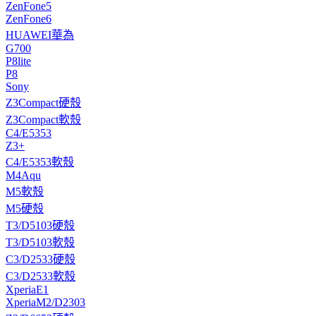
ZenFone5
ZenFone6
HUAWEI華為
G700
P8lite
P8
Sony
Z3Compact硬殼
Z3Compact軟殼
C4/E5353
Z3+
C4/E5353軟殼
M4Aqu
M5軟殼
M5硬殼
T3/D5103硬殼
T3/D5103軟殼
C3/D2533硬殼
C3/D2533軟殼
XperiaE1
XperiaM2/D2303