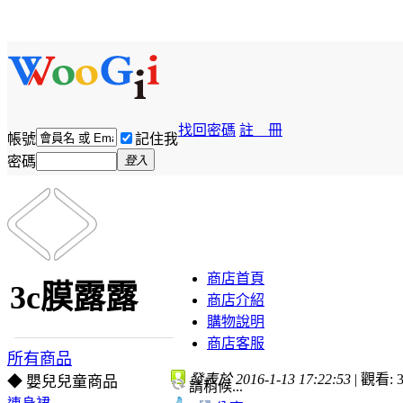
找回密碼
註 冊
帳號
記住我
密碼
登入
商店首頁
3c膜露露
商店介紹
購物說明
商店客服
所有商品
發表於 2016-1-13 17:22:53
|
觀看: 3
◆ 嬰兒兒童商品
請稍候...