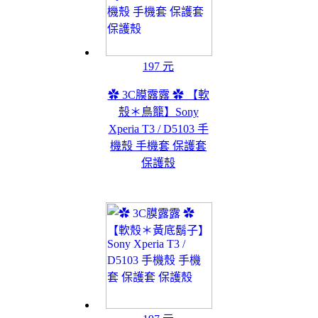
197 元
✿ 3C膜露露 ✿ 【軟
殼＊鳥籠】Sony
Xperia T3 / D5103 手
機殼 手機套 保護套
保護殼