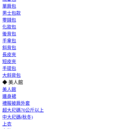
單肩包
男士包款
零錢包
化妝包
後背包
手拿包
斜背包
長皮夾
短皮夾
手提包
大斜背包
◆ 美人館
美人館
連身裙
禮服披肩外套
超大尺碼70公斤以上
中大尺碼(秋冬)
上衣