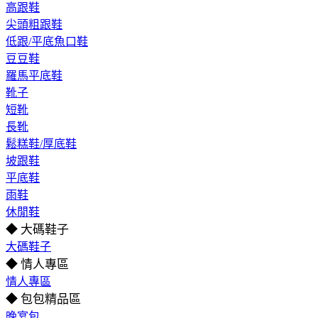
高跟鞋
尖頭粗跟鞋
低跟/平底魚口鞋
豆豆鞋
羅馬平底鞋
靴子
短靴
長靴
鬆糕鞋/厚底鞋
坡跟鞋
平底鞋
雨鞋
休閒鞋
◆ 大碼鞋子
大碼鞋子
◆ 情人專區
情人專區
◆ 包包精品區
晚宴包