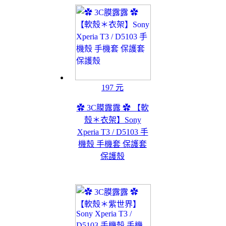
197 元
✿ 3C膜露露 ✿ 【軟
殼＊衣架】Sony
Xperia T3 / D5103 手
機殼 手機套 保護套
保護殼