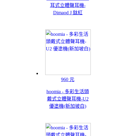
耳式立體聲耳機-
Dimaod J 鈦紅
960 元
hoomia - 多彩生活頭
戴式立體聲耳機-U2
優塗機(新加坡白)