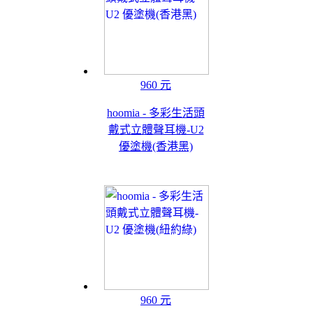
960 元
hoomia - 多彩生活頭
戴式立體聲耳機-U2
優塗機(香港黑)
960 元