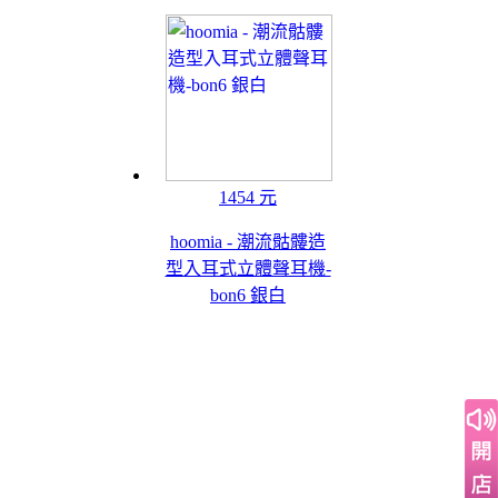
1454 元
hoomia - 潮流骷髏造
型入耳式立體聲耳機-
bon6 銀白