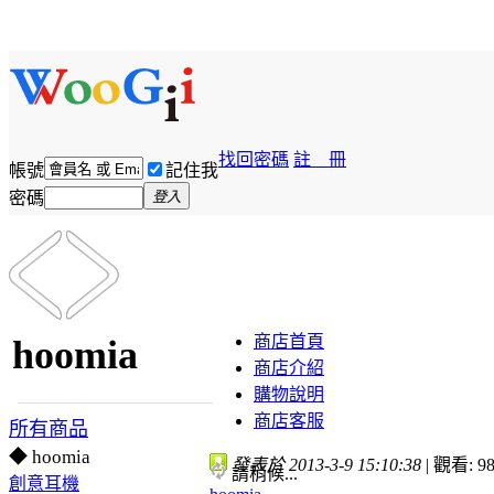
找回密碼
註 冊
帳號
記住我
密碼
登入
商店首頁
hoomia
商店介紹
購物說明
商店客服
所有商品
◆ hoomia
發表於 2013-3-9 15:10:38
|
觀看: 98
請稍候...
創意耳機