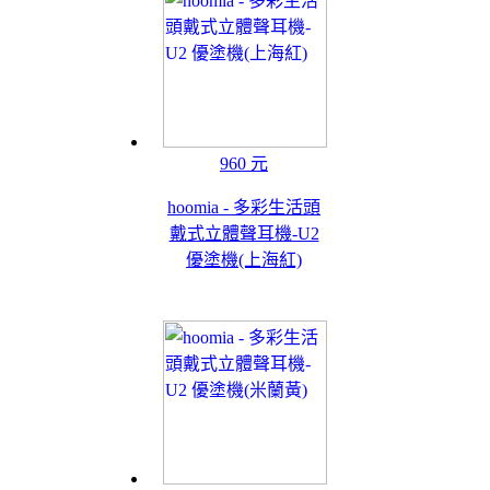
960 元
hoomia - 多彩生活頭
戴式立體聲耳機-U2
優塗機(上海紅)