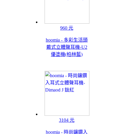
960 元
hoomia - 多彩生活頭
戴式立體聲耳機-U2
優塗機(柏林藍)
3104 元
hoomia - 時尚鑲鑽入