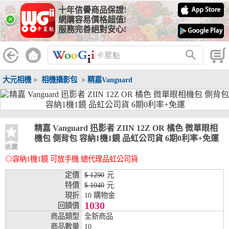
十年信譽商品保證!
線上分期銀行
×
網購容易價格超值!
服務完善絕對安心!
WooGii 與 綠界 合作，『信用卡分期付款』 與 『信用卡零利率
分期付款』 的配合銀行如下：
分期期數
提供分期之銀行
大元相機
>
相機攝影包
>
精嘉Vanguard
兆豐銀行、合作金庫、第一銀行、華南銀行、
彰化銀行、上海銀行、富邦銀行、國泰世華、
台灣企銀、台中銀行、匯豐銀行、華泰銀行、
3期
臺灣新光銀行、陽信銀行、聯邦銀行、遠東商
銀、元大銀行、永豐銀行、玉山銀行、凱基銀
精嘉 Vanguard 迅影者 ZIIN 12Z OR 橘色 微單眼相
行、星展銀行、台新銀行、安泰銀行、中國信
機包 側背包 容納1機1鏡 品虹公司貨 6期0利率+免運
託、台灣樂天、三信商銀
收藏
◎容納1機1鏡 可放手機 總代理品虹公司貨
兆豐銀行、合作金庫、第一銀行、華南銀行、
彰化銀行、上海銀行、富邦銀行、國泰世華、
定價
$ 1290
元
台灣企銀、台中銀行、匯豐銀行、華泰銀行、
特價
$ 1040
元
6期
臺灣新光銀行、陽信銀行、聯邦銀行、遠東商
現折
10 購物金
銀、元大銀行、永豐銀行、玉山銀行、凱基銀
1030
回饋價
行、星展銀行、台新銀行、安泰銀行、中國信
商品類型
全新商品
託、台灣樂天、三信商銀
商品數量
10