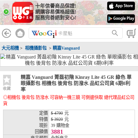
十年信譽商品保證!
線上分期銀行
×
網購容易價格超值!
服務完善絕對安心!
WooGii 與 綠界 合作，『信用卡分期付款』 與 『信用卡零利率
分期付款』 的配合銀行如下：
分期期數
提供分期之銀行
大元相機
>
相機攝影包
>
精嘉Vanguard
兆豐銀行、合作金庫、第一銀行、華南銀行、
彰化銀行、上海銀行、富邦銀行、國泰世華、
台灣企銀、台中銀行、匯豐銀行、華泰銀行、
3期
臺灣新光銀行、陽信銀行、聯邦銀行、遠東商
銀、元大銀行、永豐銀行、玉山銀行、凱基銀
精嘉 Vanguard 菁磊初階 Kinray Lite 45 GR 綠色 單
行、星展銀行、台新銀行、安泰銀行、中國信
眼攝影包 相機包 後背包 防潑水 品虹公司貨 6期0利
託、台灣樂天、三信商銀
收藏
率
◎相機包 後背包 防潑水 可容納一機三鏡 可側邊快取 總代理品虹公司
兆豐銀行、合作金庫、第一銀行、華南銀行、
貨
彰化銀行、上海銀行、富邦銀行、國泰世華、
台灣企銀、台中銀行、匯豐銀行、華泰銀行、
定價
$ 4790
元
6期
臺灣新光銀行、陽信銀行、聯邦銀行、遠東商
特價
$ 3920
元
銀、元大銀行、永豐銀行、玉山銀行、凱基銀
現折
39 購物金
行、星展銀行、台新銀行、安泰銀行、中國信
3881
回饋價
託、台灣樂天、三信商銀