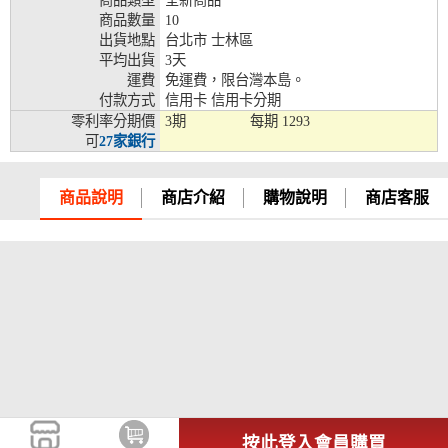
商品類型
全新商品
商品數量
10
兆豐銀行、合作金庫、第一銀行、華南銀行、
出貨地點
台北市 士林區
彰化銀行、上海銀行、富邦銀行、國泰世華、
平均出貨
3天
台灣企銀、台中銀行、匯豐銀行、華泰銀行、
運費
免運費，限台灣本島。
12期
臺灣新光銀行、陽信銀行、聯邦銀行、遠東商
付款方式
信用卡 信用卡分期
銀、元大銀行、永豐銀行、玉山銀行、凱基銀
零利率分期價
3期
每期
1293
行、星展銀行、台新銀行、安泰銀行、中國信
可
27家銀行
託、台灣樂天、三信商銀
兆豐銀行、合作金庫、第一銀行、華南銀行、
彰化銀行、上海銀行、富邦銀行、國泰世華、
商品說明
商店介紹
購物說明
商店客服
台灣企銀、台中銀行、匯豐銀行、華泰銀行、
18期
臺灣新光銀行、陽信銀行、聯邦銀行、遠東商
銀、元大銀行、永豐銀行、玉山銀行、凱基銀
行、星展銀行、台新銀行、安泰銀行、中國信
託、台灣樂天
按此登入會員購買