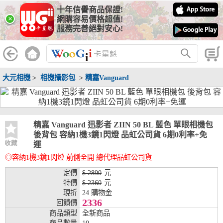
十年信譽商品保證!
線上分期銀行
×
網購容易價格超值!
服務完善絕對安心!
WooGii 與 綠界 合作，『信用卡分期付款』 與 『信用卡零利率
分期付款』 的配合銀行如下：
分期期數
提供分期之銀行
大元相機
>
相機攝影包
>
精嘉Vanguard
兆豐銀行、合作金庫、第一銀行、華南銀行、
彰化銀行、上海銀行、富邦銀行、國泰世華、
台灣企銀、台中銀行、匯豐銀行、華泰銀行、
3期
臺灣新光銀行、陽信銀行、聯邦銀行、遠東商
銀、元大銀行、永豐銀行、玉山銀行、凱基銀
精嘉 Vanguard 迅影者 ZIIN 50 BL 藍色 單眼相機包
行、星展銀行、台新銀行、安泰銀行、中國信
後背包 容納1機3鏡1閃燈 品虹公司貨 6期0利率+免
託、台灣樂天、三信商銀
收藏
運
◎容納1機3鏡1閃燈 前側全開 總代理品虹公司貨
兆豐銀行、合作金庫、第一銀行、華南銀行、
彰化銀行、上海銀行、富邦銀行、國泰世華、
定價
$ 2890
元
台灣企銀、台中銀行、匯豐銀行、華泰銀行、
特價
$ 2360
元
6期
臺灣新光銀行、陽信銀行、聯邦銀行、遠東商
現折
24 購物金
銀、元大銀行、永豐銀行、玉山銀行、凱基銀
2336
回饋價
行、星展銀行、台新銀行、安泰銀行、中國信
商品類型
全新商品
託、台灣樂天、三信商銀