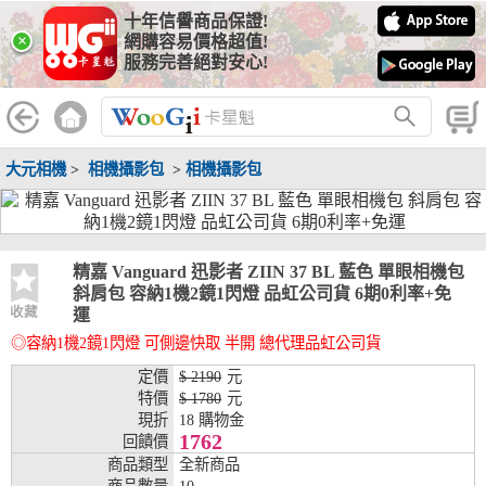
十年信譽商品保證!
線上分期銀行
×
網購容易價格超值!
服務完善絕對安心!
WooGii 與 綠界 合作，『信用卡分期付款』 與 『信用卡零利率
分期付款』 的配合銀行如下：
分期期數
提供分期之銀行
大元相機
>
相機攝影包
>
相機攝影包
兆豐銀行、合作金庫、第一銀行、華南銀行、
彰化銀行、上海銀行、富邦銀行、國泰世華、
台灣企銀、台中銀行、匯豐銀行、華泰銀行、
3期
臺灣新光銀行、陽信銀行、聯邦銀行、遠東商
銀、元大銀行、永豐銀行、玉山銀行、凱基銀
精嘉 Vanguard 迅影者 ZIIN 37 BL 藍色 單眼相機包
行、星展銀行、台新銀行、安泰銀行、中國信
斜肩包 容納1機2鏡1閃燈 品虹公司貨 6期0利率+免
託、台灣樂天、三信商銀
收藏
運
◎容納1機2鏡1閃燈 可側邊快取 半開 總代理品虹公司貨
兆豐銀行、合作金庫、第一銀行、華南銀行、
彰化銀行、上海銀行、富邦銀行、國泰世華、
定價
$ 2190
元
台灣企銀、台中銀行、匯豐銀行、華泰銀行、
特價
$ 1780
元
6期
臺灣新光銀行、陽信銀行、聯邦銀行、遠東商
現折
18 購物金
銀、元大銀行、永豐銀行、玉山銀行、凱基銀
1762
回饋價
行、星展銀行、台新銀行、安泰銀行、中國信
商品類型
全新商品
託、台灣樂天、三信商銀