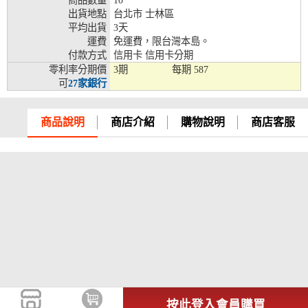
商品數量
10
出貨地點
台北市 士林區
兆豐銀行、合作金庫、第一銀行、華南銀行、
平均出貨
3天
彰化銀行、上海銀行、富邦銀行、國泰世華、
運費
免運費，限台灣本島。
台灣企銀、台中銀行、匯豐銀行、華泰銀行、
付款方式
信用卡 信用卡分期
12期
臺灣新光銀行、陽信銀行、聯邦銀行、遠東商
零利率分期價
3期
每期
587
銀、元大銀行、永豐銀行、玉山銀行、凱基銀
可
27家銀行
行、星展銀行、台新銀行、安泰銀行、中國信
託、台灣樂天、三信商銀
兆豐銀行、合作金庫、第一銀行、華南銀行、
商品說明
商店介紹
購物說明
商店客服
彰化銀行、上海銀行、富邦銀行、國泰世華、
台灣企銀、台中銀行、匯豐銀行、華泰銀行、
18期
臺灣新光銀行、陽信銀行、聯邦銀行、遠東商
銀、元大銀行、永豐銀行、玉山銀行、凱基銀
行、星展銀行、台新銀行、安泰銀行、中國信
託、台灣樂天
按此登入會員購買