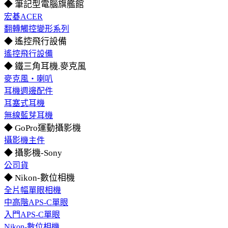
◆ 筆記型電腦旗艦館
宏碁ACER
翻轉觸控變形系列
◆ 遙控飛行設備
遙控飛行設備
◆ 鐵三角耳機.麥克風
麥克風‧喇叭
耳機週邊配件
耳塞式耳機
無線藍芽耳機
◆ GoPro運動攝影機
攝影機主件
◆ 攝影機-Sony
公司貨
◆ Nikon-數位相機
全片幅單眼相機
中高階APS-C單眼
入門APS-C單眼
Nikon-數位相機