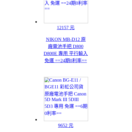
12157 元
NIKON MB-D12 原
廠電池手把 D800
D800E 專用 平行輸入
免運 ==24期0利率==
9652 元