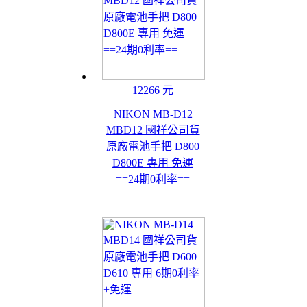
12266 元
NIKON MB-D12
MBD12 國祥公司貨
原廠電池手把 D800
D800E 專用 免運
==24期0利率==