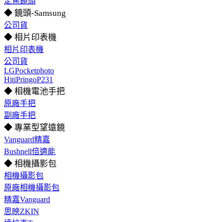
定焦鏡頭
◆ 鏡頭-Samsung
公司貨
◆ 相片印表機
相片印表機
公司貨
LGPocketphoto
HitiPringoP231
◆ 相機電池手把
原廠手把
副廠手把
◆ 專業型望遠鏡
Vanguard精嘉
Bushnell倍適能
◆ 相機攝影包
相機攝影包
原廠相機攝影包
精嘉Vanguard
思映ZKIN