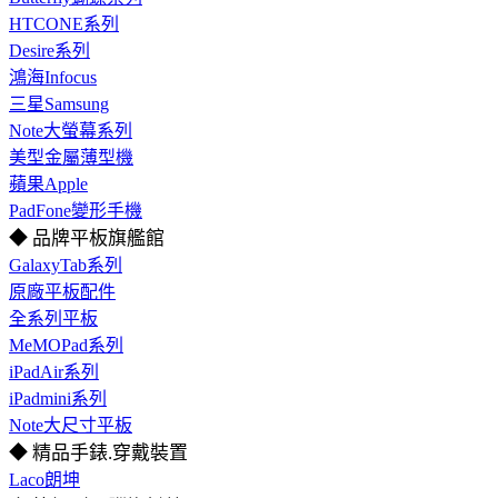
HTCONE系列
Desire系列
鴻海Infocus
三星Samsung
Note大螢幕系列
美型金屬薄型機
蘋果Apple
PadFone變形手機
◆ 品牌平板旗艦館
GalaxyTab系列
原廠平板配件
全系列平板
MeMOPad系列
iPadAir系列
iPadmini系列
Note大尺寸平板
◆ 精品手錶.穿戴裝置
Laco朗坤