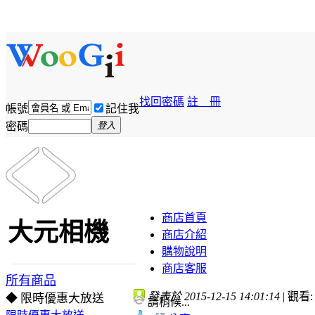
找回密碼
註 冊
帳號
記住我
密碼
登入
商店首頁
大元相機
商店介紹
購物說明
商店客服
所有商品
發表於 2015-12-15 14:01:14
|
觀看: 
◆ 限時優惠大放送
請稍候...