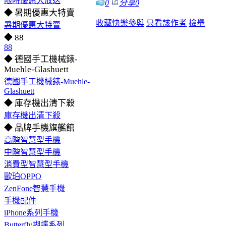
限時優惠大放送
0
分享
0
◆ 暑期優惠大特賣
收藏
快樂參與
只看該作者
檢舉
暑期優惠大特賣
◆ 88
88
◆ 德國手工機械錶-
Muehle-Glashuett
德國手工機械錶-Muehle-
Glashuett
◆ 庫存機出清下殺
庫存機出清下殺
◆ 品牌手機旗艦館
高階智慧型手機
中階智慧型手機
消費型智慧型手機
歐珀OPPO
ZenFone智慧手機
手機配件
iPhone系列手機
Butterfly蝴蝶系列