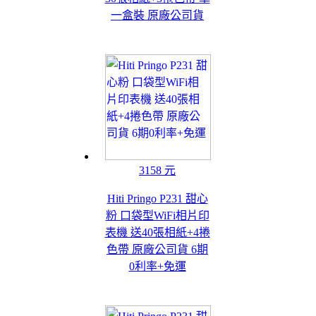
一盒裝 原廠公司貨
3158 元
Hiti Pringo P231 甜心
粉 口袋型WiFi相片印
表機 送40張相紙+4捲
色帶 原廠公司貨 6期
0利率+免運