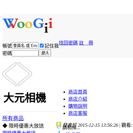
找回密碼
註 冊
帳號
記住我
密碼
登入
商店首頁
大元相機
商店介紹
購物說明
商店客服
所有商品
發表於 2015-12-15 13:56:26
|
觀看: 
◆ 限時優惠大放送
請稍候...