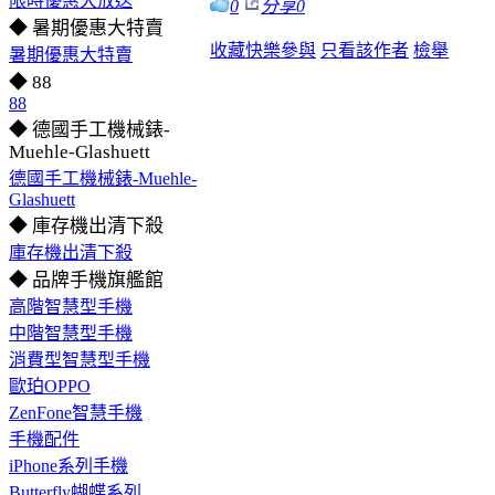
限時優惠大放送
0
分享
0
◆ 暑期優惠大特賣
收藏
快樂參與
只看該作者
檢舉
暑期優惠大特賣
◆ 88
88
◆ 德國手工機械錶-
Muehle-Glashuett
德國手工機械錶-Muehle-
Glashuett
◆ 庫存機出清下殺
庫存機出清下殺
◆ 品牌手機旗艦館
高階智慧型手機
中階智慧型手機
消費型智慧型手機
歐珀OPPO
ZenFone智慧手機
手機配件
iPhone系列手機
Butterfly蝴蝶系列