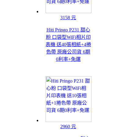
3158 元
Hiti Pringo P231 甜心
粉 口袋型WiFi相片印
表機 送40張相紙+4捲
色帶 原廠公司貨 6期
0利率+免運
2960 元