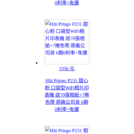
0利率+免運
3356 元
Hiti Pringo P231 甜心
粉 口袋型WiFi相片印
表機 送70張相紙+7捲
色帶 原廠公司貨 6期
0利率+免運