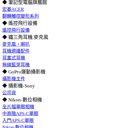
◆ 筆記型電腦旗艦館
宏碁ACER
翻轉觸控變形系列
◆ 遙控飛行設備
遙控飛行設備
◆ 鐵三角耳機.麥克風
麥克風‧喇叭
耳機週邊配件
耳塞式耳機
無線藍芽耳機
◆ GoPro運動攝影機
攝影機主件
◆ 攝影機-Sony
公司貨
◆ Nikon-數位相機
全片幅單眼相機
中高階APS-C單眼
入門APS-C單眼
Nikon-數位相機