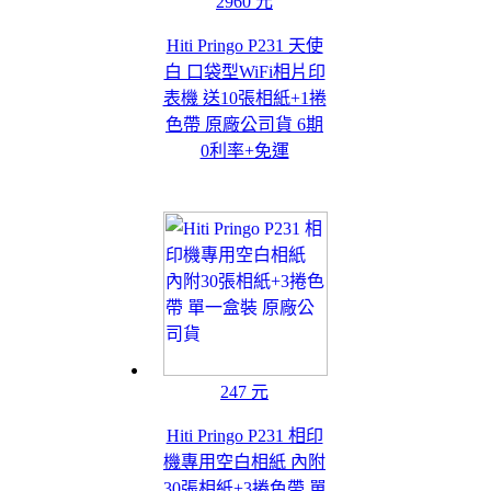
2960 元
Hiti Pringo P231 天使
白 口袋型WiFi相片印
表機 送10張相紙+1捲
色帶 原廠公司貨 6期
0利率+免運
247 元
Hiti Pringo P231 相印
機專用空白相紙 內附
30張相紙+3捲色帶 單