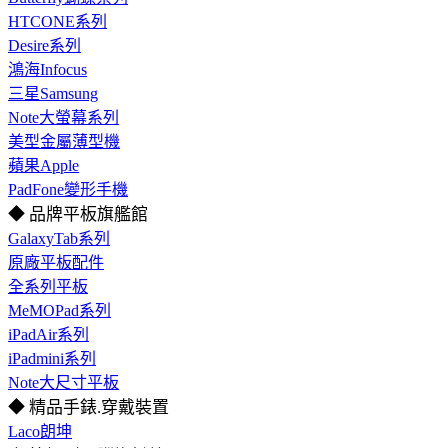
HTCONE系列
Desire系列
鴻海Infocus
三星Samsung
Note大螢幕系列
美型金屬薄型機
蘋果Apple
PadFone變形手機
◆ 品牌平板旗艦館
GalaxyTab系列
原廠平板配件
全系列平板
MeMOPad系列
iPadAir系列
iPadmini系列
Note大尺寸平板
◆ 精品手錶.穿戴裝置
Laco朗坤