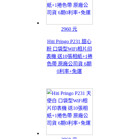
2960 元
Hiti Pringo P231 甜心
粉 口袋型WiFi相片印
表機 送10張相紙+1捲
色帶 原廠公司貨 6期
0利率+免運