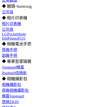
定焦鏡頭
◆ 鏡頭-Samsung
公司貨
◆ 相片印表機
相片印表機
公司貨
LGPocketphoto
HitiPringoP231
◆ 相機電池手把
原廠手把
副廠手把
◆ 專業型望遠鏡
Vanguard精嘉
Bushnell倍適能
◆ 相機攝影包
相機攝影包
原廠相機攝影包
精嘉Vanguard
思映ZKIN