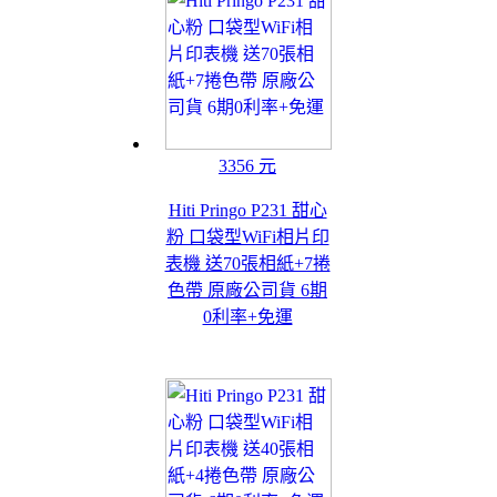
3356 元
Hiti Pringo P231 甜心
粉 口袋型WiFi相片印
表機 送70張相紙+7捲
色帶 原廠公司貨 6期
0利率+免運