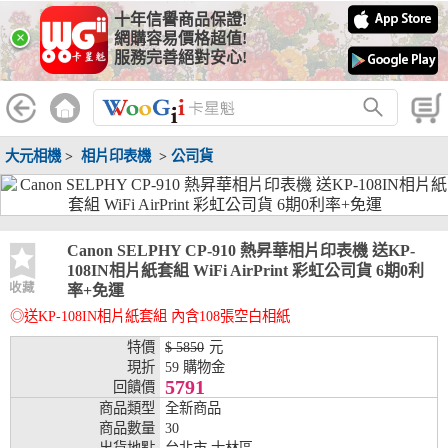
十年信譽商品保證!
線上分期銀行
×
網購容易價格超值!
服務完善絕對安心!
WooGii 與 綠界 合作，『信用卡分期付款』 與 『信用卡零利率
分期付款』 的配合銀行如下：
分期期數
提供分期之銀行
大元相機
>
相片印表機
>
公司貨
兆豐銀行、合作金庫、第一銀行、華南銀行、
彰化銀行、上海銀行、富邦銀行、國泰世華、
台灣企銀、台中銀行、匯豐銀行、華泰銀行、
3期
臺灣新光銀行、陽信銀行、聯邦銀行、遠東商
銀、元大銀行、永豐銀行、玉山銀行、凱基銀
Canon SELPHY CP-910 熱昇華相片印表機 送KP-
行、星展銀行、台新銀行、安泰銀行、中國信
108IN相片紙套組 WiFi AirPrint 彩虹公司貨 6期0利
託、台灣樂天、三信商銀
收藏
率+免運
◎送KP-108IN相片紙套組 內含108張空白相紙
兆豐銀行、合作金庫、第一銀行、華南銀行、
彰化銀行、上海銀行、富邦銀行、國泰世華、
特價
$ 5850
元
台灣企銀、台中銀行、匯豐銀行、華泰銀行、
現折
59 購物金
6期
臺灣新光銀行、陽信銀行、聯邦銀行、遠東商
5791
回饋價
銀、元大銀行、永豐銀行、玉山銀行、凱基銀
商品類型
全新商品
行、星展銀行、台新銀行、安泰銀行、中國信
商品數量
30
託、台灣樂天、三信商銀