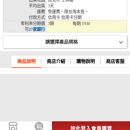
出貨地點
台北市 士林區
平均出貨
3天
兆豐銀行、合作金庫、第一銀行、華南銀行、
運費
免運費，限台灣本島。
彰化銀行、上海銀行、富邦銀行、國泰世華、
付款方式
信用卡 信用卡分期
台灣企銀、台中銀行、匯豐銀行、華泰銀行、
零利率分期價
3期
每期
1930
12期
臺灣新光銀行、陽信銀行、聯邦銀行、遠東商
可
27家銀行
銀、元大銀行、永豐銀行、玉山銀行、凱基銀
行、星展銀行、台新銀行、安泰銀行、中國信
託、台灣樂天、三信商銀
請選擇產品規格
兆豐銀行、合作金庫、第一銀行、華南銀行、
彰化銀行、上海銀行、富邦銀行、國泰世華、
商品說明
商店介紹
購物說明
商店客服
台灣企銀、台中銀行、匯豐銀行、華泰銀行、
18期
臺灣新光銀行、陽信銀行、聯邦銀行、遠東商
銀、元大銀行、永豐銀行、玉山銀行、凱基銀
行、星展銀行、台新銀行、安泰銀行、中國信
託、台灣樂天
按此登入會員購買