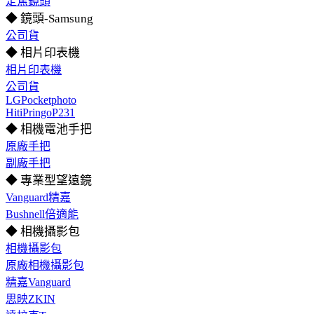
定焦鏡頭
◆ 鏡頭-Samsung
公司貨
◆ 相片印表機
相片印表機
公司貨
LGPocketphoto
HitiPringoP231
◆ 相機電池手把
原廠手把
副廠手把
◆ 專業型望遠鏡
Vanguard精嘉
Bushnell倍適能
◆ 相機攝影包
相機攝影包
原廠相機攝影包
精嘉Vanguard
思映ZKIN