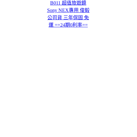
B011 超值旅遊鏡
Sony NEX專用 俊毅
公司貨 三年保固 免
運 ==24期0利率==