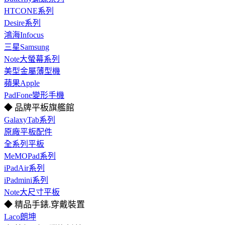
HTCONE系列
Desire系列
鴻海Infocus
三星Samsung
Note大螢幕系列
美型金屬薄型機
蘋果Apple
PadFone變形手機
◆ 品牌平板旗艦館
GalaxyTab系列
原廠平板配件
全系列平板
MeMOPad系列
iPadAir系列
iPadmini系列
Note大尺寸平板
◆ 精品手錶.穿戴裝置
Laco朗坤