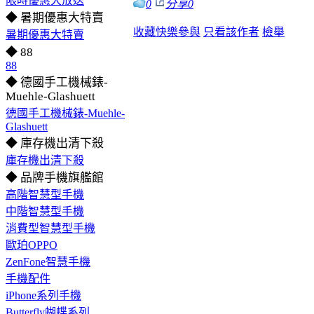
限時優惠大放送
0
分享
0
◆ 暑期優惠大特賣
收藏
快樂參與
只看該作者
檢舉
暑期優惠大特賣
◆ 88
88
◆ 德國手工機械錶-
Muehle-Glashuett
德國手工機械錶-Muehle-
Glashuett
◆ 庫存機出清下殺
庫存機出清下殺
◆ 品牌手機旗艦館
高階智慧型手機
中階智慧型手機
消費型智慧型手機
歐珀OPPO
ZenFone智慧手機
手機配件
iPhone系列手機
Butterfly蝴蝶系列