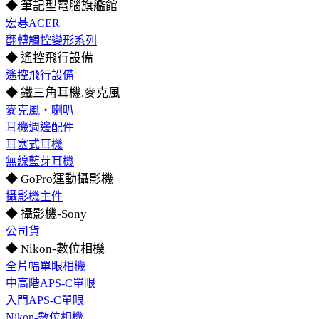
◆ 筆記型電腦旗艦館
宏碁ACER
翻轉觸控變形系列
◆ 遙控飛行設備
遙控飛行設備
◆ 鐵三角耳機.麥克風
麥克風‧喇叭
耳機週邊配件
耳塞式耳機
無線藍芽耳機
◆ GoPro運動攝影機
攝影機主件
◆ 攝影機-Sony
公司貨
◆ Nikon-數位相機
全片幅單眼相機
中高階APS-C單眼
入門APS-C單眼
Nikon-數位相機