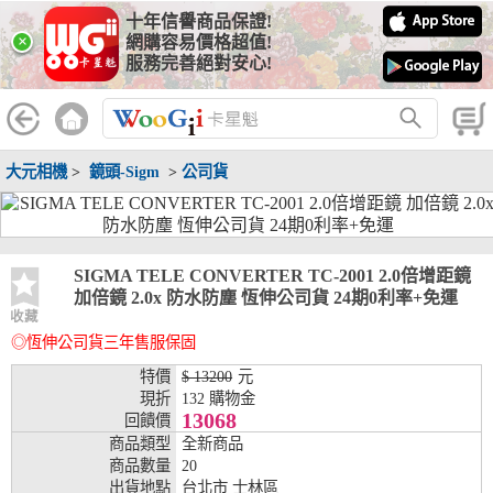
十年信譽商品保證!
線上分期銀行
×
網購容易價格超值!
服務完善絕對安心!
WooGii 與 綠界 合作，『信用卡分期付款』 與 『信用卡零利率
分期付款』 的配合銀行如下：
分期期數
提供分期之銀行
大元相機
>
鏡頭-Sigm
>
公司貨
兆豐銀行、合作金庫、第一銀行、華南銀行、
彰化銀行、上海銀行、富邦銀行、國泰世華、
台灣企銀、台中銀行、匯豐銀行、華泰銀行、
3期
臺灣新光銀行、陽信銀行、聯邦銀行、遠東商
銀、元大銀行、永豐銀行、玉山銀行、凱基銀
SIGMA TELE CONVERTER TC-2001 2.0倍增距鏡
行、星展銀行、台新銀行、安泰銀行、中國信
加倍鏡 2.0x 防水防塵 恆伸公司貨 24期0利率+免運
託、台灣樂天、三信商銀
收藏
◎恆伸公司貨三年售服保固
兆豐銀行、合作金庫、第一銀行、華南銀行、
彰化銀行、上海銀行、富邦銀行、國泰世華、
特價
$ 13200
元
台灣企銀、台中銀行、匯豐銀行、華泰銀行、
現折
132 購物金
6期
臺灣新光銀行、陽信銀行、聯邦銀行、遠東商
13068
回饋價
銀、元大銀行、永豐銀行、玉山銀行、凱基銀
商品類型
全新商品
行、星展銀行、台新銀行、安泰銀行、中國信
商品數量
20
託、台灣樂天、三信商銀
出貨地點
台北市 士林區