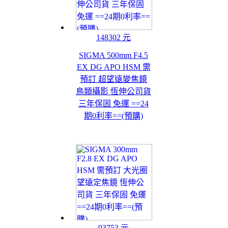
148302 元
SIGMA 500mm F4.5
EX DG APO HSM 需
預訂 超望遠變焦鏡
鳥類攝影 恆伸公司貨
三年保固 免運 ==24
期0利率==(預購)
93753 元