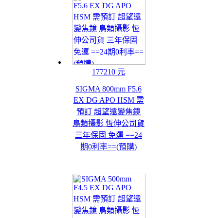
177210 元
SIGMA 800mm F5.6
EX DG APO HSM 需
預訂 超望遠變焦鏡
鳥類攝影 恆伸公司貨
三年保固 免運 ==24
期0利率==(預購)