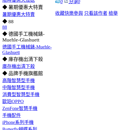
限時優惠大放送
0
分享
0
◆ 暑期優惠大特賣
收藏
快樂參與
只看該作者
檢舉
暑期優惠大特賣
◆ 88
88
◆ 德國手工機械錶-
Muehle-Glashuett
德國手工機械錶-Muehle-
Glashuett
◆ 庫存機出清下殺
庫存機出清下殺
◆ 品牌手機旗艦館
高階智慧型手機
中階智慧型手機
消費型智慧型手機
歐珀OPPO
ZenFone智慧手機
手機配件
iPhone系列手機
Butterfly蝴蝶系列