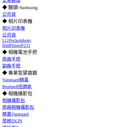
定焦鏡頭
◆ 鏡頭-Samsung
公司貨
◆ 相片印表機
相片印表機
公司貨
LGPocketphoto
HitiPringoP231
◆ 相機電池手把
原廠手把
副廠手把
◆ 專業型望遠鏡
Vanguard精嘉
Bushnell倍適能
◆ 相機攝影包
相機攝影包
原廠相機攝影包
精嘉Vanguard
思映ZKIN