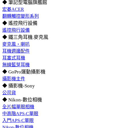
◆ 筆記型電腦旗艦館
宏碁ACER
翻轉觸控變形系列
◆ 遙控飛行設備
遙控飛行設備
◆ 鐵三角耳機.麥克風
麥克風‧喇叭
耳機週邊配件
耳塞式耳機
無線藍芽耳機
◆ GoPro運動攝影機
攝影機主件
◆ 攝影機-Sony
公司貨
◆ Nikon-數位相機
全片幅單眼相機
中高階APS-C單眼
入門APS-C單眼
Nikon-數位相機