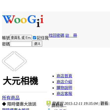
找回密碼
註 冊
帳號
記住我
密碼
登入
商店首頁
大元相機
商店介紹
購物說明
商店客服
所有商品
發表於 2015-12-11 19:35:04
|
觀看: 
◆ 限時優惠大放送
請稍候...