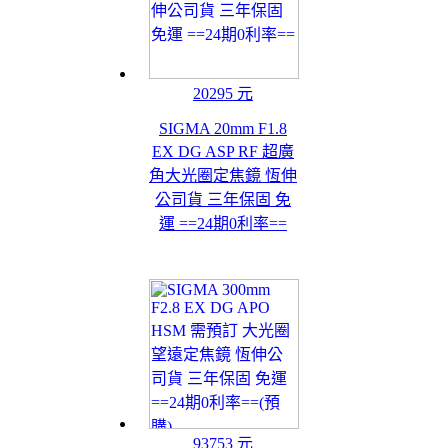
20295 元
SIGMA 20mm F1.8
EX DG ASP RF 超廣
角大光圈定焦鏡 恆伸
公司貨 三年保固 免
運 ==24期0利率==
93753 元