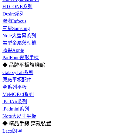
HTCONE系列
Desire系列
鴻海Infocus
三星Samsung
Note大螢幕系列
美型金屬薄型機
蘋果Apple
PadFone變形手機
◆ 品牌平板旗艦館
GalaxyTab系列
原廠平板配件
全系列平板
MeMOPad系列
iPadAir系列
iPadmini系列
Note大尺寸平板
◆ 精品手錶.穿戴裝置
Laco朗坤