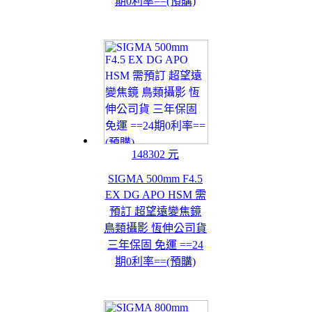
期0利率==(預購)
148302 元
SIGMA 500mm F4.5
EX DG APO HSM 需
預訂 超望遠變焦鏡
鳥類攝影 恆伸公司貨
三年保固 免運 ==24
期0利率==(預購)