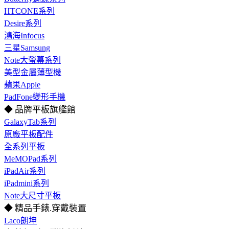
HTCONE系列
Desire系列
鴻海Infocus
三星Samsung
Note大螢幕系列
美型金屬薄型機
蘋果Apple
PadFone變形手機
◆ 品牌平板旗艦館
GalaxyTab系列
原廠平板配件
全系列平板
MeMOPad系列
iPadAir系列
iPadmini系列
Note大尺寸平板
◆ 精品手錶.穿戴裝置
Laco朗坤