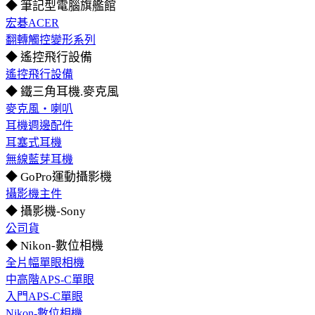
◆ 筆記型電腦旗艦館
宏碁ACER
翻轉觸控變形系列
◆ 遙控飛行設備
遙控飛行設備
◆ 鐵三角耳機.麥克風
麥克風‧喇叭
耳機週邊配件
耳塞式耳機
無線藍芽耳機
◆ GoPro運動攝影機
攝影機主件
◆ 攝影機-Sony
公司貨
◆ Nikon-數位相機
全片幅單眼相機
中高階APS-C單眼
入門APS-C單眼
Nikon-數位相機