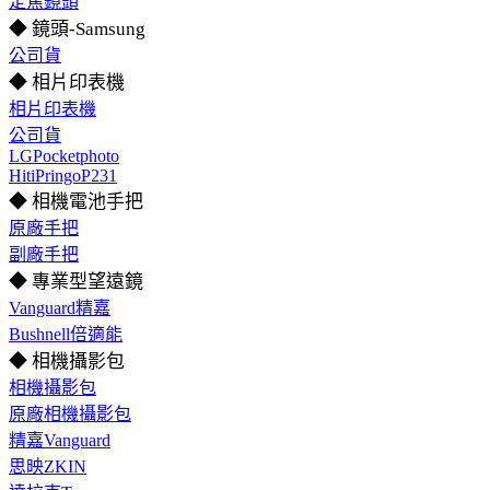
定焦鏡頭
◆ 鏡頭-Samsung
公司貨
◆ 相片印表機
相片印表機
公司貨
LGPocketphoto
HitiPringoP231
◆ 相機電池手把
原廠手把
副廠手把
◆ 專業型望遠鏡
Vanguard精嘉
Bushnell倍適能
◆ 相機攝影包
相機攝影包
原廠相機攝影包
精嘉Vanguard
思映ZKIN