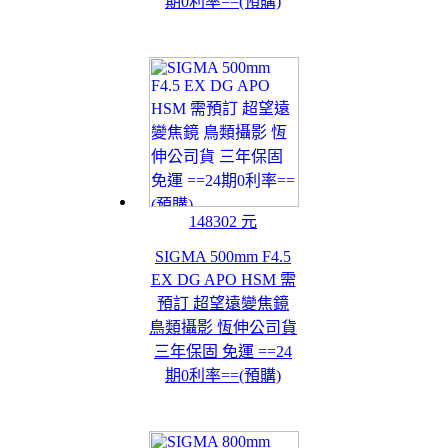
期0利率==(預購)
148302 元
SIGMA 500mm F4.5
EX DG APO HSM 需
預訂 超望遠變焦鏡
鳥類攝影 恆伸公司貨
三年保固 免運 ==24
期0利率==(預購)