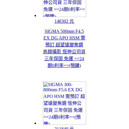
148302 元
SIGMA 500mm F4.5
EX DG APO HSM 需
預訂 超望遠變焦鏡
鳥類攝影 恆伸公司貨
三年保固 免運 ==24
期0利率==(預購)
211840 元