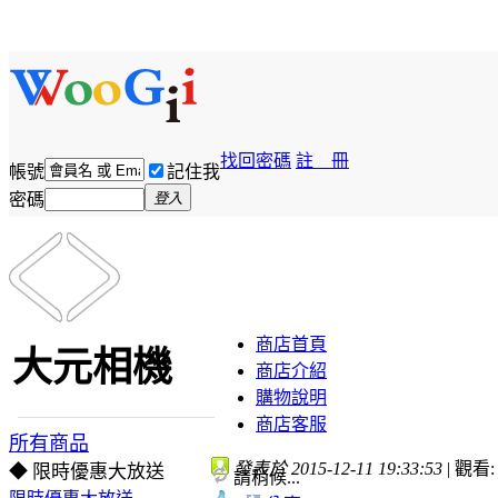
找回密碼
註 冊
帳號
記住我
密碼
登入
商店首頁
大元相機
商店介紹
購物說明
商店客服
所有商品
發表於 2015-12-11 19:33:53
|
觀看: 
◆ 限時優惠大放送
請稍候...