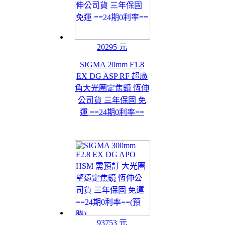
20295 元
SIGMA 20mm F1.8
EX DG ASP RF 超廣
角大光圈定焦鏡 恆伸
公司貨 三年保固 免
運 ==24期0利率==
93753 元