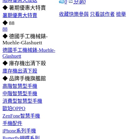
限時優惠大放送
0
分享
0
◆ 暑期優惠大特賣
收藏
快樂參與
只看該作者
檢舉
暑期優惠大特賣
◆ 88
88
◆ 德國手工機械錶-
Muehle-Glashuett
德國手工機械錶-Muehle-
Glashuett
◆ 庫存機出清下殺
庫存機出清下殺
◆ 品牌手機旗艦館
高階智慧型手機
中階智慧型手機
消費型智慧型手機
歐珀OPPO
ZenFone智慧手機
手機配件
iPhone系列手機
Butterfly蝴蝶系列