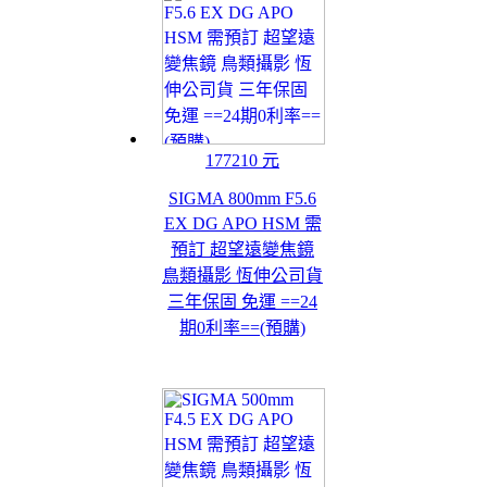
177210 元
SIGMA 800mm F5.6
EX DG APO HSM 需
預訂 超望遠變焦鏡
鳥類攝影 恆伸公司貨
三年保固 免運 ==24
期0利率==(預購)