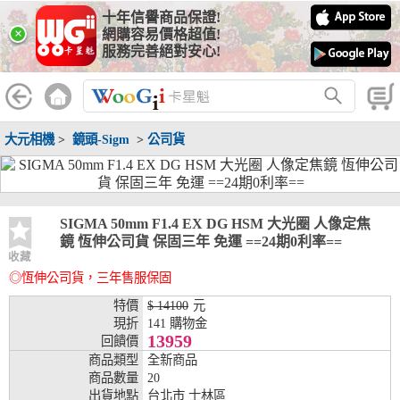
十年信譽商品保證!
線上分期銀行
×
網購容易價格超值!
服務完善絕對安心!
WooGii 與 綠界 合作，『信用卡分期付款』 與 『信用卡零利率
分期付款』 的配合銀行如下：
分期期數
提供分期之銀行
大元相機
>
鏡頭-Sigm
>
公司貨
兆豐銀行、合作金庫、第一銀行、華南銀行、
彰化銀行、上海銀行、富邦銀行、國泰世華、
台灣企銀、台中銀行、匯豐銀行、華泰銀行、
3期
臺灣新光銀行、陽信銀行、聯邦銀行、遠東商
銀、元大銀行、永豐銀行、玉山銀行、凱基銀
SIGMA 50mm F1.4 EX DG HSM 大光圈 人像定焦
行、星展銀行、台新銀行、安泰銀行、中國信
鏡 恆伸公司貨 保固三年 免運 ==24期0利率==
託、台灣樂天、三信商銀
收藏
◎恆伸公司貨，三年售服保固
兆豐銀行、合作金庫、第一銀行、華南銀行、
彰化銀行、上海銀行、富邦銀行、國泰世華、
特價
$ 14100
元
台灣企銀、台中銀行、匯豐銀行、華泰銀行、
現折
141 購物金
6期
臺灣新光銀行、陽信銀行、聯邦銀行、遠東商
13959
回饋價
銀、元大銀行、永豐銀行、玉山銀行、凱基銀
商品類型
全新商品
行、星展銀行、台新銀行、安泰銀行、中國信
商品數量
20
託、台灣樂天、三信商銀
出貨地點
台北市 士林區