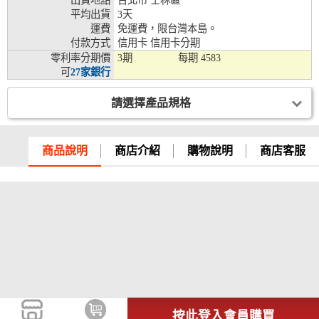
出貨地點
台北市 士林區
平均出貨
3天
兆豐銀行、合作金庫、第一銀行、華南銀行、
運費
免運費，限台灣本島。
彰化銀行、上海銀行、富邦銀行、國泰世華、
付款方式
信用卡 信用卡分期
台灣企銀、台中銀行、匯豐銀行、華泰銀行、
零利率分期價
3期
每期
4583
12期
臺灣新光銀行、陽信銀行、聯邦銀行、遠東商
可
27家銀行
銀、元大銀行、永豐銀行、玉山銀行、凱基銀
行、星展銀行、台新銀行、安泰銀行、中國信
託、台灣樂天、三信商銀
請選擇產品規格
兆豐銀行、合作金庫、第一銀行、華南銀行、
彰化銀行、上海銀行、富邦銀行、國泰世華、
商品說明
商店介紹
購物說明
商店客服
台灣企銀、台中銀行、匯豐銀行、華泰銀行、
18期
臺灣新光銀行、陽信銀行、聯邦銀行、遠東商
銀、元大銀行、永豐銀行、玉山銀行、凱基銀
行、星展銀行、台新銀行、安泰銀行、中國信
託、台灣樂天
按此登入會員購買