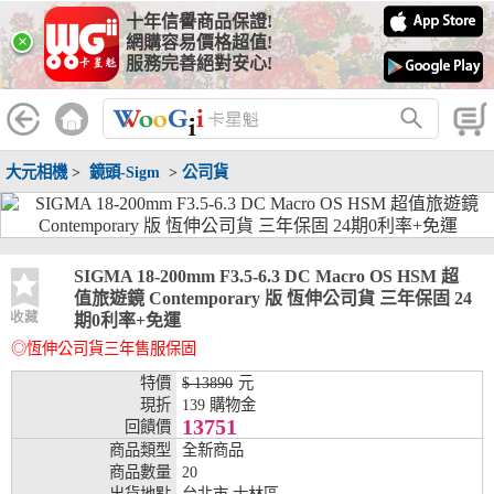
十年信譽商品保證!
線上分期銀行
×
網購容易價格超值!
服務完善絕對安心!
WooGii 與 綠界 合作，『信用卡分期付款』 與 『信用卡零利率
分期付款』 的配合銀行如下：
分期期數
提供分期之銀行
大元相機
>
鏡頭-Sigm
>
公司貨
兆豐銀行、合作金庫、第一銀行、華南銀行、
彰化銀行、上海銀行、富邦銀行、國泰世華、
台灣企銀、台中銀行、匯豐銀行、華泰銀行、
3期
臺灣新光銀行、陽信銀行、聯邦銀行、遠東商
銀、元大銀行、永豐銀行、玉山銀行、凱基銀
SIGMA 18-200mm F3.5-6.3 DC Macro OS HSM 超
行、星展銀行、台新銀行、安泰銀行、中國信
值旅遊鏡 Contemporary 版 恆伸公司貨 三年保固 24
託、台灣樂天、三信商銀
收藏
期0利率+免運
◎恆伸公司貨三年售服保固
兆豐銀行、合作金庫、第一銀行、華南銀行、
彰化銀行、上海銀行、富邦銀行、國泰世華、
特價
$ 13890
元
台灣企銀、台中銀行、匯豐銀行、華泰銀行、
現折
139 購物金
6期
臺灣新光銀行、陽信銀行、聯邦銀行、遠東商
13751
回饋價
銀、元大銀行、永豐銀行、玉山銀行、凱基銀
商品類型
全新商品
行、星展銀行、台新銀行、安泰銀行、中國信
商品數量
20
託、台灣樂天、三信商銀