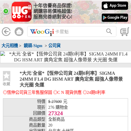
十年信譽商品保證!
線上分期銀行
×
網購容易價格超值!
服務完善絕對安心!
WooGii 與 綠界 合作，『信用卡分期付款』 與 『信用卡零利率
分期付款』 的配合銀行如下：
分期期數
提供分期之銀行
大元相機
>
鏡頭-Sigm
>
公司貨
兆豐銀行、合作金庫、第一銀行、華南銀行、
彰化銀行、上海銀行、富邦銀行、國泰世華、
台灣企銀、台中銀行、匯豐銀行、華泰銀行、
3期
臺灣新光銀行、陽信銀行、聯邦銀行、遠東商
銀、元大銀行、永豐銀行、玉山銀行、凱基銀
*大元˙全省*【恆伸公司貨 24期0利率】SIGMA
行、星展銀行、台新銀行、安泰銀行、中國信
24MM F1.4 DG HSM ART 廣角定焦 超強人像帶景
託、台灣樂天、三信商銀
收藏
大光圈 免運
◎恆伸公司貨三年售服保固 ◎C N 現貨供應 ◎24期0利率
兆豐銀行、合作金庫、第一銀行、華南銀行、
彰化銀行、上海銀行、富邦銀行、國泰世華、
特價
$ 27600
元
台灣企銀、台中銀行、匯豐銀行、華泰銀行、
現折
276 購物金
6期
臺灣新光銀行、陽信銀行、聯邦銀行、遠東商
27324
回饋價
銀、元大銀行、永豐銀行、玉山銀行、凱基銀
商品類型
全新商品
行、星展銀行、台新銀行、安泰銀行、中國信
商品數量
20
託、台灣樂天、三信商銀