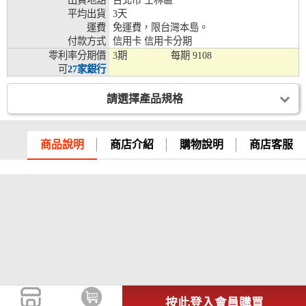
出貨地點
台北市 士林區
平均出貨
3天
兆豐銀行、合作金庫、第一銀行、華南銀行、
運費
免運費，限台灣本島。
彰化銀行、上海銀行、富邦銀行、國泰世華、
付款方式
信用卡 信用卡分期
台灣企銀、台中銀行、匯豐銀行、華泰銀行、
零利率分期價
3期
每期
9108
12期
臺灣新光銀行、陽信銀行、聯邦銀行、遠東商
可
27家銀行
銀、元大銀行、永豐銀行、玉山銀行、凱基銀
行、星展銀行、台新銀行、安泰銀行、中國信
託、台灣樂天、三信商銀
請選擇產品規格
兆豐銀行、合作金庫、第一銀行、華南銀行、
彰化銀行、上海銀行、富邦銀行、國泰世華、
商品說明
商店介紹
購物說明
商店客服
台灣企銀、台中銀行、匯豐銀行、華泰銀行、
18期
臺灣新光銀行、陽信銀行、聯邦銀行、遠東商
銀、元大銀行、永豐銀行、玉山銀行、凱基銀
行、星展銀行、台新銀行、安泰銀行、中國信
託、台灣樂天
按此登入會員購買