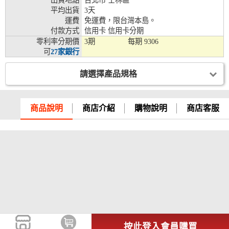
出貨地點
台北市 士林區
平均出貨
3天
兆豐銀行、合作金庫、第一銀行、華南銀行、
運費
免運費，限台灣本島。
彰化銀行、上海銀行、富邦銀行、國泰世華、
付款方式
信用卡 信用卡分期
台灣企銀、台中銀行、匯豐銀行、華泰銀行、
零利率分期價
3期
每期
9306
12期
臺灣新光銀行、陽信銀行、聯邦銀行、遠東商
可
27家銀行
銀、元大銀行、永豐銀行、玉山銀行、凱基銀
行、星展銀行、台新銀行、安泰銀行、中國信
託、台灣樂天、三信商銀
請選擇產品規格
兆豐銀行、合作金庫、第一銀行、華南銀行、
彰化銀行、上海銀行、富邦銀行、國泰世華、
商品說明
商店介紹
購物說明
商店客服
台灣企銀、台中銀行、匯豐銀行、華泰銀行、
18期
臺灣新光銀行、陽信銀行、聯邦銀行、遠東商
銀、元大銀行、永豐銀行、玉山銀行、凱基銀
行、星展銀行、台新銀行、安泰銀行、中國信
託、台灣樂天
按此登入會員購買