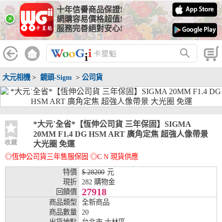
十年信譽商品保證!
線上分期銀行
×
網購容易價格超值!
服務完善絕對安心!
WooGii 與 綠界 合作，『信用卡分期付款』 與 『信用卡零利率
分期付款』 的配合銀行如下：
分期期數
提供分期之銀行
大元相機
>
鏡頭-Sigm
>
公司貨
兆豐銀行、合作金庫、第一銀行、華南銀行、
彰化銀行、上海銀行、富邦銀行、國泰世華、
台灣企銀、台中銀行、匯豐銀行、華泰銀行、
3期
臺灣新光銀行、陽信銀行、聯邦銀行、遠東商
銀、元大銀行、永豐銀行、玉山銀行、凱基銀
*大元˙全省*【恆伸公司貨 三年保固】SIGMA
行、星展銀行、台新銀行、安泰銀行、中國信
20MM F1.4 DG HSM ART 廣角定焦 超強人像帶景
託、台灣樂天、三信商銀
收藏
大光圈 免運
◎恆伸公司貨三年售服保固 ◎C N 現貨供應
兆豐銀行、合作金庫、第一銀行、華南銀行、
彰化銀行、上海銀行、富邦銀行、國泰世華、
特價
$ 28200
元
台灣企銀、台中銀行、匯豐銀行、華泰銀行、
現折
282 購物金
6期
臺灣新光銀行、陽信銀行、聯邦銀行、遠東商
27918
回饋價
銀、元大銀行、永豐銀行、玉山銀行、凱基銀
商品類型
全新商品
行、星展銀行、台新銀行、安泰銀行、中國信
商品數量
20
託、台灣樂天、三信商銀