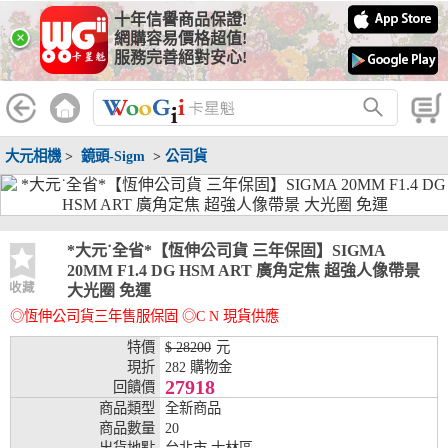
十年信譽商品保證!
線上分期銀行
×
網購容易價格超值!
服務完善絕對安心!
WooGii 與 綠界 合作，『信用卡分期付款』 與 『信用卡零利率
分期付款』 的配合銀行如下：
分期期數
提供分期之銀行
大元相機
>
鏡頭-Sigm
>
公司貨
兆豐銀行、合作金庫、第一銀行、華南銀行、
彰化銀行、上海銀行、富邦銀行、國泰世華、
台灣企銀、台中銀行、匯豐銀行、華泰銀行、
3期
臺灣新光銀行、陽信銀行、聯邦銀行、遠東商
銀、元大銀行、永豐銀行、玉山銀行、凱基銀
*大元˙全省*【恆伸公司貨 三年保固】SIGMA
行、星展銀行、台新銀行、安泰銀行、中國信
20MM F1.4 DG HSM ART 廣角定焦 超強人像帶景
託、台灣樂天、三信商銀
收藏
大光圈 免運
◎恆伸公司貨三年售服保固 ◎C N 現貨供應
兆豐銀行、合作金庫、第一銀行、華南銀行、
彰化銀行、上海銀行、富邦銀行、國泰世華、
特價
$ 28200
元
台灣企銀、台中銀行、匯豐銀行、華泰銀行、
現折
282 購物金
6期
臺灣新光銀行、陽信銀行、聯邦銀行、遠東商
27918
回饋價
銀、元大銀行、永豐銀行、玉山銀行、凱基銀
商品類型
全新商品
行、星展銀行、台新銀行、安泰銀行、中國信
商品數量
20
託、台灣樂天、三信商銀