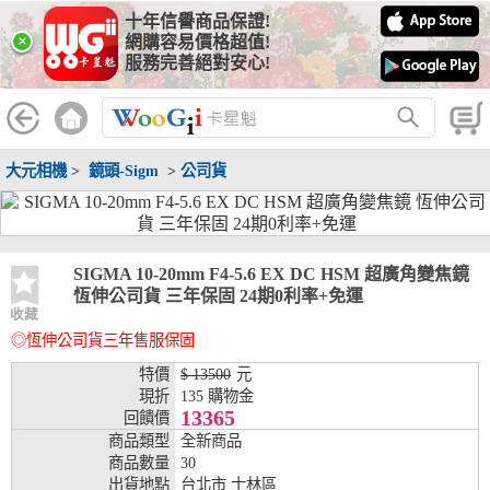
十年信譽商品保證!
線上分期銀行
×
網購容易價格超值!
服務完善絕對安心!
WooGii 與 綠界 合作，『信用卡分期付款』 與 『信用卡零利率
分期付款』 的配合銀行如下：
分期期數
提供分期之銀行
大元相機
>
鏡頭-Sigm
>
公司貨
兆豐銀行、合作金庫、第一銀行、華南銀行、
彰化銀行、上海銀行、富邦銀行、國泰世華、
台灣企銀、台中銀行、匯豐銀行、華泰銀行、
3期
臺灣新光銀行、陽信銀行、聯邦銀行、遠東商
銀、元大銀行、永豐銀行、玉山銀行、凱基銀
SIGMA 10-20mm F4-5.6 EX DC HSM 超廣角變焦鏡
行、星展銀行、台新銀行、安泰銀行、中國信
恆伸公司貨 三年保固 24期0利率+免運
託、台灣樂天、三信商銀
收藏
◎恆伸公司貨三年售服保固
兆豐銀行、合作金庫、第一銀行、華南銀行、
彰化銀行、上海銀行、富邦銀行、國泰世華、
特價
$ 13500
元
台灣企銀、台中銀行、匯豐銀行、華泰銀行、
現折
135 購物金
6期
臺灣新光銀行、陽信銀行、聯邦銀行、遠東商
13365
回饋價
銀、元大銀行、永豐銀行、玉山銀行、凱基銀
商品類型
全新商品
行、星展銀行、台新銀行、安泰銀行、中國信
商品數量
30
託、台灣樂天、三信商銀
出貨地點
台北市 士林區