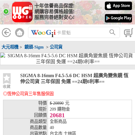
十年信譽商品保證!
線上分期銀行
×
網購容易價格超值!
服務完善絕對安心!
WooGii 與 綠界 合作，『信用卡分期付款』 與 『信用卡零利率
分期付款』 的配合銀行如下：
分期期數
提供分期之銀行
大元相機
>
鏡頭-Sigm
>
公司貨
兆豐銀行、合作金庫、第一銀行、華南銀行、
彰化銀行、上海銀行、富邦銀行、國泰世華、
台灣企銀、台中銀行、匯豐銀行、華泰銀行、
3期
臺灣新光銀行、陽信銀行、聯邦銀行、遠東商
銀、元大銀行、永豐銀行、玉山銀行、凱基銀
SIGMA 8-16mm F4.5-5.6 DC HSM 超廣角變焦鏡 恆
行、星展銀行、台新銀行、安泰銀行、中國信
伸公司貨 三年保固 免運 ==24期0利率==
託、台灣樂天、三信商銀
收藏
◎恆伸公司貨三年售服保固
兆豐銀行、合作金庫、第一銀行、華南銀行、
彰化銀行、上海銀行、富邦銀行、國泰世華、
特價
$ 20890
元
台灣企銀、台中銀行、匯豐銀行、華泰銀行、
現折
209 購物金
6期
臺灣新光銀行、陽信銀行、聯邦銀行、遠東商
20681
回饋價
銀、元大銀行、永豐銀行、玉山銀行、凱基銀
商品類型
全新商品
行、星展銀行、台新銀行、安泰銀行、中國信
商品數量
40
託、台灣樂天、三信商銀
出貨地點
台北市 士林區