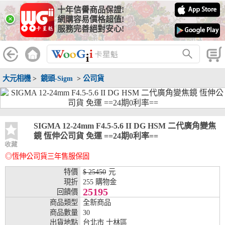
十年信譽商品保證!
線上分期銀行
×
網購容易價格超值!
服務完善絕對安心!
WooGii 與 綠界 合作，『信用卡分期付款』 與 『信用卡零利率
分期付款』 的配合銀行如下：
分期期數
提供分期之銀行
大元相機
>
鏡頭-Sigm
>
公司貨
兆豐銀行、合作金庫、第一銀行、華南銀行、
彰化銀行、上海銀行、富邦銀行、國泰世華、
台灣企銀、台中銀行、匯豐銀行、華泰銀行、
3期
臺灣新光銀行、陽信銀行、聯邦銀行、遠東商
銀、元大銀行、永豐銀行、玉山銀行、凱基銀
SIGMA 12-24mm F4.5-5.6 II DG HSM 二代廣角變焦
行、星展銀行、台新銀行、安泰銀行、中國信
鏡 恆伸公司貨 免運 ==24期0利率==
託、台灣樂天、三信商銀
收藏
◎恆伸公司貨三年售服保固
兆豐銀行、合作金庫、第一銀行、華南銀行、
彰化銀行、上海銀行、富邦銀行、國泰世華、
特價
$ 25450
元
台灣企銀、台中銀行、匯豐銀行、華泰銀行、
現折
255 購物金
6期
臺灣新光銀行、陽信銀行、聯邦銀行、遠東商
25195
回饋價
銀、元大銀行、永豐銀行、玉山銀行、凱基銀
商品類型
全新商品
行、星展銀行、台新銀行、安泰銀行、中國信
商品數量
30
託、台灣樂天、三信商銀
出貨地點
台北市 士林區