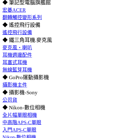
◆ 筆記型電腦旗艦館
宏碁ACER
翻轉觸控變形系列
◆ 遙控飛行設備
遙控飛行設備
◆ 鐵三角耳機.麥克風
麥克風‧喇叭
耳機週邊配件
耳塞式耳機
無線藍芽耳機
◆ GoPro運動攝影機
攝影機主件
◆ 攝影機-Sony
公司貨
◆ Nikon-數位相機
全片幅單眼相機
中高階APS-C單眼
入門APS-C單眼
Nikon-數位相機