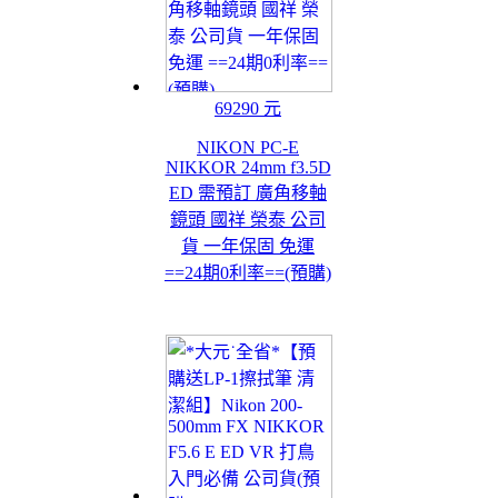
69290 元
NIKON PC-E
NIKKOR 24mm f3.5D
ED 需預訂 廣角移軸
鏡頭 國祥 榮泰 公司
貨 一年保固 免運
==24期0利率==(預購)