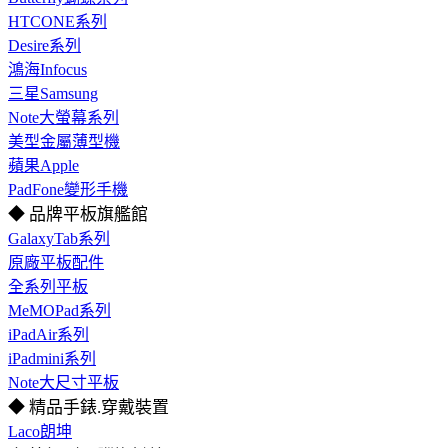
HTCONE系列
Desire系列
鴻海Infocus
三星Samsung
Note大螢幕系列
美型金屬薄型機
蘋果Apple
PadFone變形手機
◆ 品牌平板旗艦館
GalaxyTab系列
原廠平板配件
全系列平板
MeMOPad系列
iPadAir系列
iPadmini系列
Note大尺寸平板
◆ 精品手錶.穿戴裝置
Laco朗坤