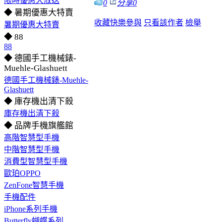
限時優惠大放送
0
分享
0
◆ 暑期優惠大特賣
收藏
快樂參與
只看該作者
檢舉
暑期優惠大特賣
◆ 88
88
◆ 德國手工機械錶-
Muehle-Glashuett
德國手工機械錶-Muehle-
Glashuett
◆ 庫存機出清下殺
庫存機出清下殺
◆ 品牌手機旗艦館
高階智慧型手機
中階智慧型手機
消費型智慧型手機
歐珀OPPO
ZenFone智慧手機
手機配件
iPhone系列手機
Butterfly蝴蝶系列