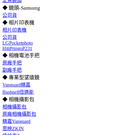
定焦鏡頭
◆ 鏡頭-Samsung
公司貨
◆ 相片印表機
相片印表機
公司貨
LGPocketphoto
HitiPringoP231
◆ 相機電池手把
原廠手把
副廠手把
◆ 專業型望遠鏡
Vanguard精嘉
Bushnell倍適能
◆ 相機攝影包
相機攝影包
原廠相機攝影包
精嘉Vanguard
思映ZKIN