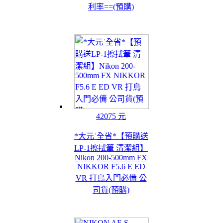
利率==(預購)
42075 元
*大元˙全省*【預購送
LP-1擦拭筆 清潔組】
Nikon 200-500mm FX
NIKKOR F5.6 E ED
VR 打鳥入門必備 公
司貨(預購)