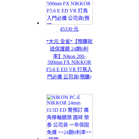
45330 元
*大元˙全省*【預購就
送保護鏡 24期0利
率】Nikon 200-
500mm FX NIKKOR
F5.6 E ED VR 打鳥入
門必備 公司貨(預購)