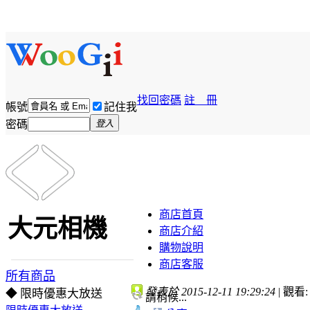
找回密碼
註 冊
帳號
記住我
密碼
登入
商店首頁
大元相機
商店介紹
購物說明
商店客服
所有商品
發表於 2015-12-11 19:29:24
|
觀看: 
◆ 限時優惠大放送
請稍候...