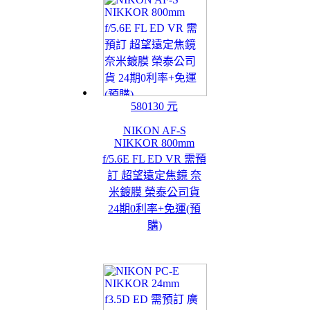
580130 元
NIKON AF-S
NIKKOR 800mm
f/5.6E FL ED VR 需預
訂 超望遠定焦鏡 奈
米鍍膜 榮泰公司貨
24期0利率+免運(預
購)