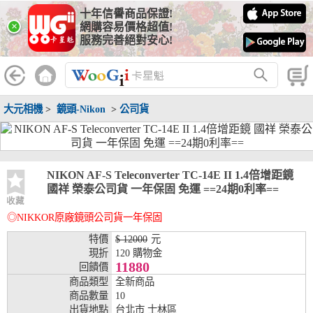
十年信譽商品保證!
線上分期銀行
×
網購容易價格超值!
服務完善絕對安心!
WooGii 與 綠界 合作，『信用卡分期付款』 與 『信用卡零利率
分期付款』 的配合銀行如下：
分期期數
提供分期之銀行
大元相機
>
鏡頭-Nikon
>
公司貨
兆豐銀行、合作金庫、第一銀行、華南銀行、
彰化銀行、上海銀行、富邦銀行、國泰世華、
台灣企銀、台中銀行、匯豐銀行、華泰銀行、
3期
臺灣新光銀行、陽信銀行、聯邦銀行、遠東商
銀、元大銀行、永豐銀行、玉山銀行、凱基銀
NIKON AF-S Teleconverter TC-14E II 1.4倍增距鏡
行、星展銀行、台新銀行、安泰銀行、中國信
國祥 榮泰公司貨 一年保固 免運 ==24期0利率==
託、台灣樂天、三信商銀
收藏
◎NIKKOR原廠鏡頭公司貨一年保固
兆豐銀行、合作金庫、第一銀行、華南銀行、
彰化銀行、上海銀行、富邦銀行、國泰世華、
特價
$ 12000
元
台灣企銀、台中銀行、匯豐銀行、華泰銀行、
現折
120 購物金
6期
臺灣新光銀行、陽信銀行、聯邦銀行、遠東商
11880
回饋價
銀、元大銀行、永豐銀行、玉山銀行、凱基銀
商品類型
全新商品
行、星展銀行、台新銀行、安泰銀行、中國信
商品數量
10
託、台灣樂天、三信商銀
出貨地點
台北市 士林區