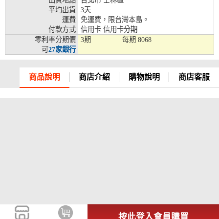
出貨地點
台北市 士林區
平均出貨
3天
兆豐銀行、合作金庫、第一銀行、華南銀行、
運費
免運費，限台灣本島。
彰化銀行、上海銀行、富邦銀行、國泰世華、
付款方式
信用卡 信用卡分期
台灣企銀、台中銀行、匯豐銀行、華泰銀行、
零利率分期價
3期
每期
8068
12期
臺灣新光銀行、陽信銀行、聯邦銀行、遠東商
可
27家銀行
銀、元大銀行、永豐銀行、玉山銀行、凱基銀
行、星展銀行、台新銀行、安泰銀行、中國信
託、台灣樂天、三信商銀
商品說明
商店介紹
購物說明
商店客服
兆豐銀行、合作金庫、第一銀行、華南銀行、
彰化銀行、上海銀行、富邦銀行、國泰世華、
台灣企銀、台中銀行、匯豐銀行、華泰銀行、
18期
臺灣新光銀行、陽信銀行、聯邦銀行、遠東商
銀、元大銀行、永豐銀行、玉山銀行、凱基銀
行、星展銀行、台新銀行、安泰銀行、中國信
託、台灣樂天
按此登入會員購買