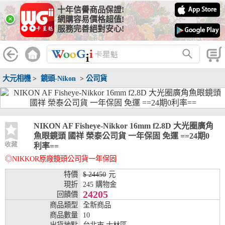
十年信譽商品保證!
線上分期銀行
×
網購容易價格超值!
服務完善絕對安心!
WooGii 與 綠界 合作，『信用卡分期付款』 與 『信用卡零利率
分期付款』 的配合銀行如下：
分期期數
提供分期之銀行
大元相機
>
鏡頭-Nikon
>
公司貨
兆豐銀行、合作金庫、第一銀行、華南銀行、
彰化銀行、上海銀行、富邦銀行、國泰世華、
台灣企銀、台中銀行、匯豐銀行、華泰銀行、
3期
臺灣新光銀行、陽信銀行、聯邦銀行、遠東商
銀、元大銀行、永豐銀行、玉山銀行、凱基銀
NIKON AF Fisheye-Nikkor 16mm f2.8D 大光圈廣角
行、星展銀行、台新銀行、安泰銀行、中國信
魚眼鏡頭 國祥 榮泰公司貨 一年保固 免運 ==24期0
託、台灣樂天、三信商銀
收藏
利率==
◎NIKKOR原廠鏡頭公司貨一年保固
兆豐銀行、合作金庫、第一銀行、華南銀行、
彰化銀行、上海銀行、富邦銀行、國泰世華、
特價
$ 24450
元
台灣企銀、台中銀行、匯豐銀行、華泰銀行、
現折
245 購物金
6期
臺灣新光銀行、陽信銀行、聯邦銀行、遠東商
24205
回饋價
銀、元大銀行、永豐銀行、玉山銀行、凱基銀
商品類型
全新商品
行、星展銀行、台新銀行、安泰銀行、中國信
商品數量
10
託、台灣樂天、三信商銀