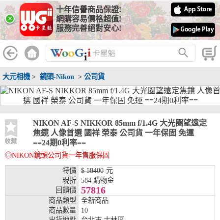
十年信譽商品保證!
線上分期銀行
×
網購容易價格超值!
服務完善絕對安心!
WooGii 與 綠界 合作，『信用卡分期付款』 與 『信用卡零利率
分期付款』 的配合銀行如下：
分期期數
提供分期之銀行
大元相機
>
鏡頭-Nikon
>
公司貨
兆豐銀行、合作金庫、第一銀行、華南銀行、
彰化銀行、上海銀行、富邦銀行、國泰世華、
台灣企銀、台中銀行、匯豐銀行、華泰銀行、
3期
臺灣新光銀行、陽信銀行、聯邦銀行、遠東商
銀、元大銀行、永豐銀行、玉山銀行、凱基銀
NIKON AF-S NIKKOR 85mm f/1.4G 大光圈望遠定
行、星展銀行、台新銀行、安泰銀行、中國信
焦鏡 人像首選 國祥 榮泰 公司貨 一年保固 免運
託、台灣樂天、三信商銀
收藏
==24期0利率==
◎NIKON鏡頭公司貨一年售服保固
兆豐銀行、合作金庫、第一銀行、華南銀行、
彰化銀行、上海銀行、富邦銀行、國泰世華、
特價
$ 58400
元
台灣企銀、台中銀行、匯豐銀行、華泰銀行、
現折
584 購物金
6期
臺灣新光銀行、陽信銀行、聯邦銀行、遠東商
57816
回饋價
銀、元大銀行、永豐銀行、玉山銀行、凱基銀
商品類型
全新商品
行、星展銀行、台新銀行、安泰銀行、中國信
商品數量
10
託、台灣樂天、三信商銀