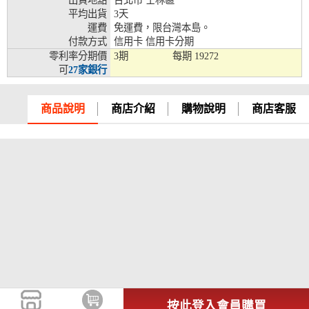
出貨地點
台北市 士林區
平均出貨
3天
兆豐銀行、合作金庫、第一銀行、華南銀行、
運費
免運費，限台灣本島。
彰化銀行、上海銀行、富邦銀行、國泰世華、
付款方式
信用卡 信用卡分期
台灣企銀、台中銀行、匯豐銀行、華泰銀行、
零利率分期價
3期
每期
19272
12期
臺灣新光銀行、陽信銀行、聯邦銀行、遠東商
可
27家銀行
銀、元大銀行、永豐銀行、玉山銀行、凱基銀
行、星展銀行、台新銀行、安泰銀行、中國信
託、台灣樂天、三信商銀
商品說明
商店介紹
購物說明
商店客服
兆豐銀行、合作金庫、第一銀行、華南銀行、
彰化銀行、上海銀行、富邦銀行、國泰世華、
台灣企銀、台中銀行、匯豐銀行、華泰銀行、
18期
臺灣新光銀行、陽信銀行、聯邦銀行、遠東商
銀、元大銀行、永豐銀行、玉山銀行、凱基銀
行、星展銀行、台新銀行、安泰銀行、中國信
託、台灣樂天
按此登入會員購買