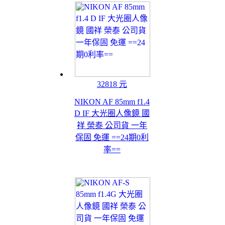
32818 元
NIKON AF 85mm f1.4
D IF 大光圈人像鏡 國
祥 榮泰 公司貨 一年
保固 免運 ==24期0利
率==