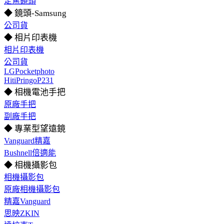
定焦鏡頭
◆ 鏡頭-Samsung
公司貨
◆ 相片印表機
相片印表機
公司貨
LGPocketphoto
HitiPringoP231
◆ 相機電池手把
原廠手把
副廠手把
◆ 專業型望遠鏡
Vanguard精嘉
Bushnell倍適能
◆ 相機攝影包
相機攝影包
原廠相機攝影包
精嘉Vanguard
思映ZKIN