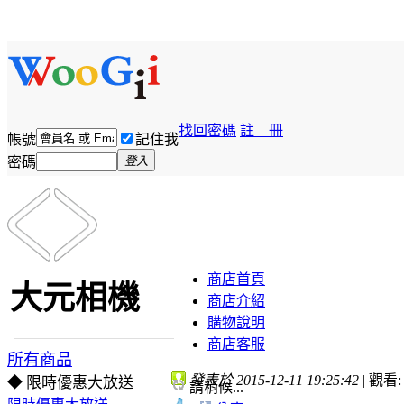
找回密碼
註 冊
帳號
記住我
密碼
登入
商店首頁
大元相機
商店介紹
購物說明
商店客服
所有商品
發表於 2015-12-11 19:25:42
|
觀看: 
◆ 限時優惠大放送
請稍候...