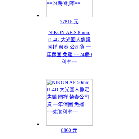
57816 元
NIKON AF-S 85mm
f1.4G 大光圈人像鏡
國祥 榮泰 公司貨 一
年保固 免運 ==24期0
利率==
8860 元