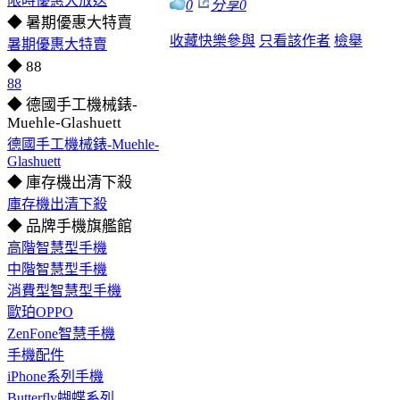
限時優惠大放送
0
分享
0
◆ 暑期優惠大特賣
收藏
快樂參與
只看該作者
檢舉
暑期優惠大特賣
◆ 88
88
◆ 德國手工機械錶-
Muehle-Glashuett
德國手工機械錶-Muehle-
Glashuett
◆ 庫存機出清下殺
庫存機出清下殺
◆ 品牌手機旗艦館
高階智慧型手機
中階智慧型手機
消費型智慧型手機
歐珀OPPO
ZenFone智慧手機
手機配件
iPhone系列手機
Butterfly蝴蝶系列