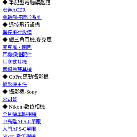
◆ 筆記型電腦旗艦館
宏碁ACER
翻轉觸控變形系列
◆ 遙控飛行設備
遙控飛行設備
◆ 鐵三角耳機.麥克風
麥克風‧喇叭
耳機週邊配件
耳塞式耳機
無線藍芽耳機
◆ GoPro運動攝影機
攝影機主件
◆ 攝影機-Sony
公司貨
◆ Nikon-數位相機
全片幅單眼相機
中高階APS-C單眼
入門APS-C單眼
Nikon-數位相機