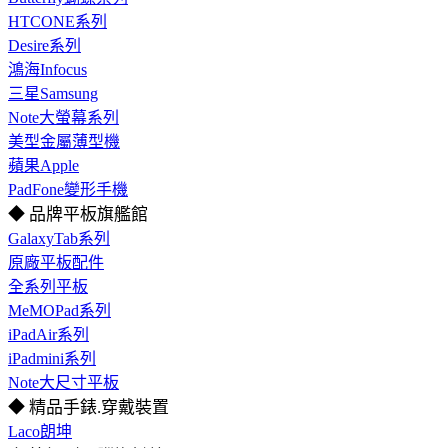
HTCONE系列
Desire系列
鴻海Infocus
三星Samsung
Note大螢幕系列
美型金屬薄型機
蘋果Apple
PadFone變形手機
◆ 品牌平板旗艦館
GalaxyTab系列
原廠平板配件
全系列平板
MeMOPad系列
iPadAir系列
iPadmini系列
Note大尺寸平板
◆ 精品手錶.穿戴裝置
Laco朗坤