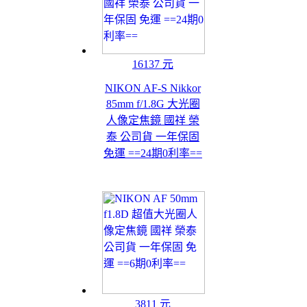
16137 元
NIKON AF-S Nikkor
85mm f/1.8G 大光圈
人像定焦鏡 國祥 榮
泰 公司貨 一年保固
免運 ==24期0利率==
3811 元