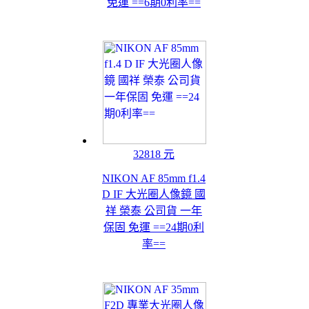
免運 ==6期0利率==
32818 元
NIKON AF 85mm f1.4
D IF 大光圈人像鏡 國
祥 榮泰 公司貨 一年
保固 免運 ==24期0利
率==