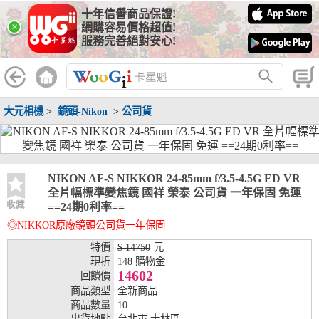
十年信譽商品保證!
線上分期銀行
×
網購容易價格超值!
服務完善絕對安心!
WooGii 與 綠界 合作，『信用卡分期付款』 與 『信用卡零利率
分期付款』 的配合銀行如下：
分期期數
提供分期之銀行
大元相機
>
鏡頭-Nikon
>
公司貨
兆豐銀行、合作金庫、第一銀行、華南銀行、
彰化銀行、上海銀行、富邦銀行、國泰世華、
台灣企銀、台中銀行、匯豐銀行、華泰銀行、
3期
臺灣新光銀行、陽信銀行、聯邦銀行、遠東商
銀、元大銀行、永豐銀行、玉山銀行、凱基銀
NIKON AF-S NIKKOR 24-85mm f/3.5-4.5G ED VR
行、星展銀行、台新銀行、安泰銀行、中國信
全片幅標準變焦鏡 國祥 榮泰 公司貨 一年保固 免運
託、台灣樂天、三信商銀
收藏
==24期0利率==
◎NIKKOR原廠鏡頭公司貨一年保固
兆豐銀行、合作金庫、第一銀行、華南銀行、
彰化銀行、上海銀行、富邦銀行、國泰世華、
特價
$ 14750
元
台灣企銀、台中銀行、匯豐銀行、華泰銀行、
現折
148 購物金
6期
臺灣新光銀行、陽信銀行、聯邦銀行、遠東商
14602
回饋價
銀、元大銀行、永豐銀行、玉山銀行、凱基銀
商品類型
全新商品
行、星展銀行、台新銀行、安泰銀行、中國信
商品數量
10
託、台灣樂天、三信商銀