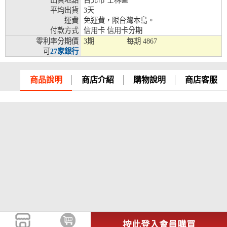
出貨地點
台北市 士林區
平均出貨
3天
兆豐銀行、合作金庫、第一銀行、華南銀行、
運費
免運費，限台灣本島。
彰化銀行、上海銀行、富邦銀行、國泰世華、
付款方式
信用卡 信用卡分期
台灣企銀、台中銀行、匯豐銀行、華泰銀行、
零利率分期價
3期
每期
4867
12期
臺灣新光銀行、陽信銀行、聯邦銀行、遠東商
可
27家銀行
銀、元大銀行、永豐銀行、玉山銀行、凱基銀
行、星展銀行、台新銀行、安泰銀行、中國信
託、台灣樂天、三信商銀
商品說明
商店介紹
購物說明
商店客服
兆豐銀行、合作金庫、第一銀行、華南銀行、
彰化銀行、上海銀行、富邦銀行、國泰世華、
台灣企銀、台中銀行、匯豐銀行、華泰銀行、
18期
臺灣新光銀行、陽信銀行、聯邦銀行、遠東商
銀、元大銀行、永豐銀行、玉山銀行、凱基銀
行、星展銀行、台新銀行、安泰銀行、中國信
託、台灣樂天
按此登入會員購買