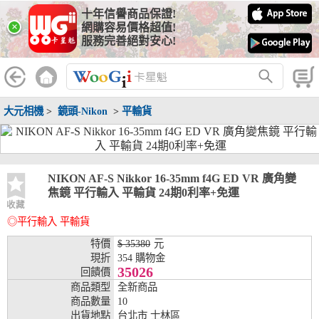
十年信譽商品保證!
線上分期銀行
×
網購容易價格超值!
服務完善絕對安心!
WooGii 與 綠界 合作，『信用卡分期付款』 與 『信用卡零利率
分期付款』 的配合銀行如下：
分期期數
提供分期之銀行
大元相機
>
鏡頭-Nikon
>
平輸貨
兆豐銀行、合作金庫、第一銀行、華南銀行、
彰化銀行、上海銀行、富邦銀行、國泰世華、
台灣企銀、台中銀行、匯豐銀行、華泰銀行、
3期
臺灣新光銀行、陽信銀行、聯邦銀行、遠東商
銀、元大銀行、永豐銀行、玉山銀行、凱基銀
NIKON AF-S Nikkor 16-35mm f4G ED VR 廣角變
行、星展銀行、台新銀行、安泰銀行、中國信
焦鏡 平行輸入 平輸貨 24期0利率+免運
託、台灣樂天、三信商銀
收藏
◎平行輸入 平輸貨
兆豐銀行、合作金庫、第一銀行、華南銀行、
彰化銀行、上海銀行、富邦銀行、國泰世華、
特價
$ 35380
元
台灣企銀、台中銀行、匯豐銀行、華泰銀行、
現折
354 購物金
6期
臺灣新光銀行、陽信銀行、聯邦銀行、遠東商
35026
回饋價
銀、元大銀行、永豐銀行、玉山銀行、凱基銀
商品類型
全新商品
行、星展銀行、台新銀行、安泰銀行、中國信
商品數量
10
託、台灣樂天、三信商銀
出貨地點
台北市 士林區