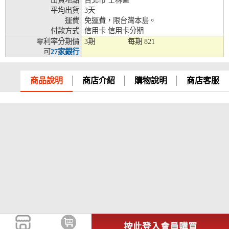
出貨地點
台北市 士林區
平均出貨
3天
兆豐銀行、合作金庫、第一銀行、華南銀行、
運費
免運費，限台灣本島。
彰化銀行、上海銀行、富邦銀行、國泰世華、
付款方式
信用卡 信用卡分期
台灣企銀、台中銀行、匯豐銀行、華泰銀行、
零利率分期價
3期
每期
821
12期
臺灣新光銀行、陽信銀行、聯邦銀行、遠東商
可
27家銀行
銀、元大銀行、永豐銀行、玉山銀行、凱基銀
行、星展銀行、台新銀行、安泰銀行、中國信
託、台灣樂天、三信商銀
商品說明
商店介紹
購物說明
商店客服
兆豐銀行、合作金庫、第一銀行、華南銀行、
彰化銀行、上海銀行、富邦銀行、國泰世華、
台灣企銀、台中銀行、匯豐銀行、華泰銀行、
18期
臺灣新光銀行、陽信銀行、聯邦銀行、遠東商
銀、元大銀行、永豐銀行、玉山銀行、凱基銀
行、星展銀行、台新銀行、安泰銀行、中國信
託、台灣樂天
按此登入會員購買