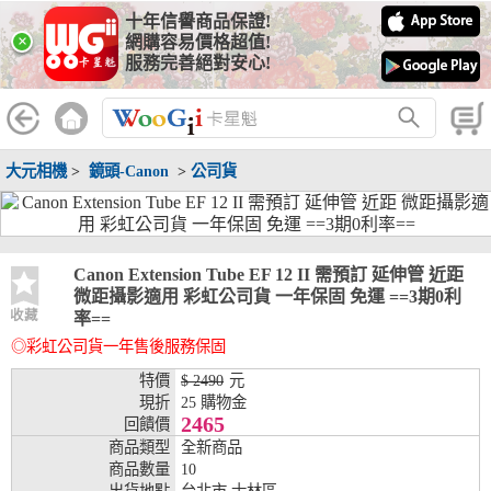
十年信譽商品保證!
線上分期銀行
×
網購容易價格超值!
服務完善絕對安心!
WooGii 與 綠界 合作，『信用卡分期付款』 與 『信用卡零利率
分期付款』 的配合銀行如下：
分期期數
提供分期之銀行
大元相機
>
鏡頭-Canon
>
公司貨
兆豐銀行、合作金庫、第一銀行、華南銀行、
彰化銀行、上海銀行、富邦銀行、國泰世華、
台灣企銀、台中銀行、匯豐銀行、華泰銀行、
3期
臺灣新光銀行、陽信銀行、聯邦銀行、遠東商
銀、元大銀行、永豐銀行、玉山銀行、凱基銀
Canon Extension Tube EF 12 II 需預訂 延伸管 近距
行、星展銀行、台新銀行、安泰銀行、中國信
微距攝影適用 彩虹公司貨 一年保固 免運 ==3期0利
託、台灣樂天、三信商銀
收藏
率==
◎彩虹公司貨一年售後服務保固
兆豐銀行、合作金庫、第一銀行、華南銀行、
彰化銀行、上海銀行、富邦銀行、國泰世華、
特價
$ 2490
元
台灣企銀、台中銀行、匯豐銀行、華泰銀行、
現折
25 購物金
6期
臺灣新光銀行、陽信銀行、聯邦銀行、遠東商
2465
回饋價
銀、元大銀行、永豐銀行、玉山銀行、凱基銀
商品類型
全新商品
行、星展銀行、台新銀行、安泰銀行、中國信
商品數量
10
託、台灣樂天、三信商銀