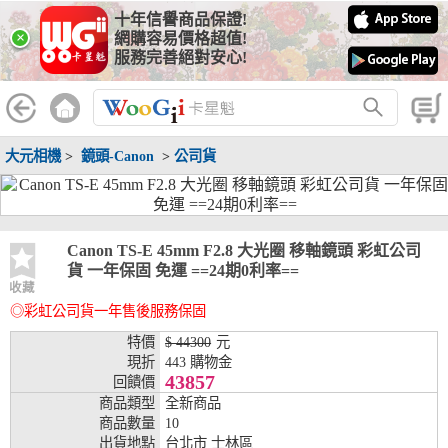
十年信譽商品保證!
線上分期銀行
×
網購容易價格超值!
服務完善絕對安心!
WooGii 與 綠界 合作，『信用卡分期付款』 與 『信用卡零利率
分期付款』 的配合銀行如下：
分期期數
提供分期之銀行
大元相機
>
鏡頭-Canon
>
公司貨
兆豐銀行、合作金庫、第一銀行、華南銀行、
彰化銀行、上海銀行、富邦銀行、國泰世華、
台灣企銀、台中銀行、匯豐銀行、華泰銀行、
3期
臺灣新光銀行、陽信銀行、聯邦銀行、遠東商
銀、元大銀行、永豐銀行、玉山銀行、凱基銀
Canon TS-E 45mm F2.8 大光圈 移軸鏡頭 彩虹公司
行、星展銀行、台新銀行、安泰銀行、中國信
貨 一年保固 免運 ==24期0利率==
託、台灣樂天、三信商銀
收藏
◎彩虹公司貨一年售後服務保固
兆豐銀行、合作金庫、第一銀行、華南銀行、
彰化銀行、上海銀行、富邦銀行、國泰世華、
特價
$ 44300
元
台灣企銀、台中銀行、匯豐銀行、華泰銀行、
現折
443 購物金
6期
臺灣新光銀行、陽信銀行、聯邦銀行、遠東商
43857
回饋價
銀、元大銀行、永豐銀行、玉山銀行、凱基銀
商品類型
全新商品
行、星展銀行、台新銀行、安泰銀行、中國信
商品數量
10
託、台灣樂天、三信商銀
出貨地點
台北市 士林區