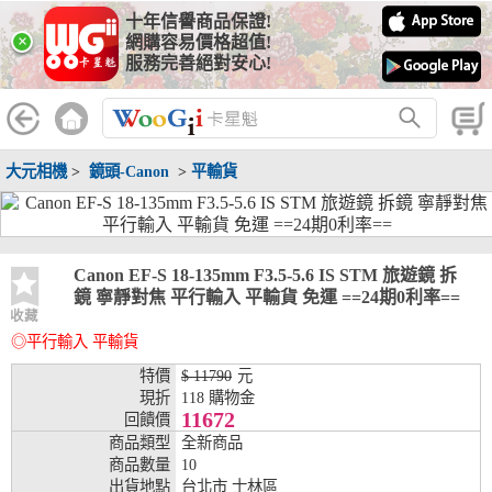
十年信譽商品保證!
線上分期銀行
×
網購容易價格超值!
服務完善絕對安心!
WooGii 與 綠界 合作，『信用卡分期付款』 與 『信用卡零利率
分期付款』 的配合銀行如下：
分期期數
提供分期之銀行
大元相機
>
鏡頭-Canon
>
平輸貨
兆豐銀行、合作金庫、第一銀行、華南銀行、
彰化銀行、上海銀行、富邦銀行、國泰世華、
台灣企銀、台中銀行、匯豐銀行、華泰銀行、
3期
臺灣新光銀行、陽信銀行、聯邦銀行、遠東商
銀、元大銀行、永豐銀行、玉山銀行、凱基銀
Canon EF-S 18-135mm F3.5-5.6 IS STM 旅遊鏡 拆
行、星展銀行、台新銀行、安泰銀行、中國信
鏡 寧靜對焦 平行輸入 平輸貨 免運 ==24期0利率==
託、台灣樂天、三信商銀
收藏
◎平行輸入 平輸貨
兆豐銀行、合作金庫、第一銀行、華南銀行、
彰化銀行、上海銀行、富邦銀行、國泰世華、
特價
$ 11790
元
台灣企銀、台中銀行、匯豐銀行、華泰銀行、
現折
118 購物金
6期
臺灣新光銀行、陽信銀行、聯邦銀行、遠東商
11672
回饋價
銀、元大銀行、永豐銀行、玉山銀行、凱基銀
商品類型
全新商品
行、星展銀行、台新銀行、安泰銀行、中國信
商品數量
10
託、台灣樂天、三信商銀
出貨地點
台北市 士林區