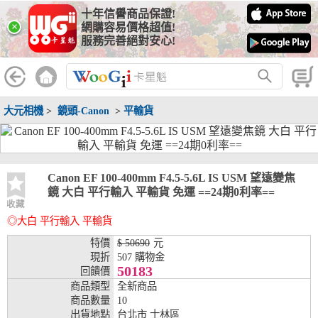
十年信譽商品保證!
線上分期銀行
×
網購容易價格超值!
服務完善絕對安心!
WooGii 與 綠界 合作，『信用卡分期付款』 與 『信用卡零利率
分期付款』 的配合銀行如下：
分期期數
提供分期之銀行
大元相機
>
鏡頭-Canon
>
平輸貨
兆豐銀行、合作金庫、第一銀行、華南銀行、
彰化銀行、上海銀行、富邦銀行、國泰世華、
台灣企銀、台中銀行、匯豐銀行、華泰銀行、
3期
臺灣新光銀行、陽信銀行、聯邦銀行、遠東商
銀、元大銀行、永豐銀行、玉山銀行、凱基銀
Canon EF 100-400mm F4.5-5.6L IS USM 望遠變焦
行、星展銀行、台新銀行、安泰銀行、中國信
鏡 大白 平行輸入 平輸貨 免運 ==24期0利率==
託、台灣樂天、三信商銀
收藏
◎大白 平行輸入 平輸貨
兆豐銀行、合作金庫、第一銀行、華南銀行、
彰化銀行、上海銀行、富邦銀行、國泰世華、
特價
$ 50690
元
台灣企銀、台中銀行、匯豐銀行、華泰銀行、
現折
507 購物金
6期
臺灣新光銀行、陽信銀行、聯邦銀行、遠東商
50183
回饋價
銀、元大銀行、永豐銀行、玉山銀行、凱基銀
商品類型
全新商品
行、星展銀行、台新銀行、安泰銀行、中國信
商品數量
10
託、台灣樂天、三信商銀
出貨地點
台北市 士林區