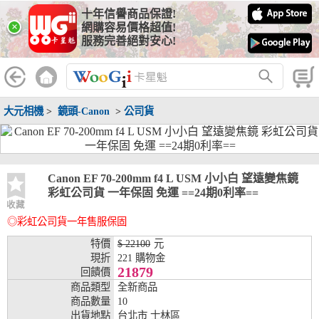
十年信譽商品保證!
線上分期銀行
×
網購容易價格超值!
服務完善絕對安心!
WooGii 與 綠界 合作，『信用卡分期付款』 與 『信用卡零利率
分期付款』 的配合銀行如下：
分期期數
提供分期之銀行
大元相機
>
鏡頭-Canon
>
公司貨
兆豐銀行、合作金庫、第一銀行、華南銀行、
彰化銀行、上海銀行、富邦銀行、國泰世華、
台灣企銀、台中銀行、匯豐銀行、華泰銀行、
3期
臺灣新光銀行、陽信銀行、聯邦銀行、遠東商
銀、元大銀行、永豐銀行、玉山銀行、凱基銀
Canon EF 70-200mm f4 L USM 小小白 望遠變焦鏡
行、星展銀行、台新銀行、安泰銀行、中國信
彩虹公司貨 一年保固 免運 ==24期0利率==
託、台灣樂天、三信商銀
收藏
◎彩虹公司貨一年售服保固
兆豐銀行、合作金庫、第一銀行、華南銀行、
彰化銀行、上海銀行、富邦銀行、國泰世華、
特價
$ 22100
元
台灣企銀、台中銀行、匯豐銀行、華泰銀行、
現折
221 購物金
6期
臺灣新光銀行、陽信銀行、聯邦銀行、遠東商
21879
回饋價
銀、元大銀行、永豐銀行、玉山銀行、凱基銀
商品類型
全新商品
行、星展銀行、台新銀行、安泰銀行、中國信
商品數量
10
託、台灣樂天、三信商銀
出貨地點
台北市 士林區